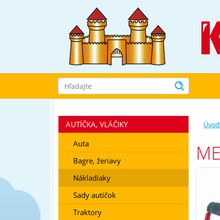
Prejsť
k
navigácii
Prejsť
na
obsah
Prejsť
k
bočnému
stĺpci
Klávesové
skratky
AUTÍČKA, VLÁČIKY
Úvo
Auta
ME
Bagre, žeriavy
Nákladiaky
Sady autíčok
Traktory