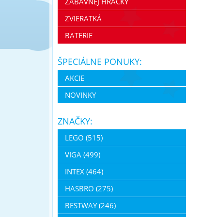
ZÁBAVNEJ HRAČKY
ZVIERATKÁ
BATERIE
ŠPECIÁLNE PONUKY:
AKCIE
NOVINKY
ZNAČKY:
LEGO (515)
VIGA (499)
INTEX (464)
HASBRO (275)
BESTWAY (246)