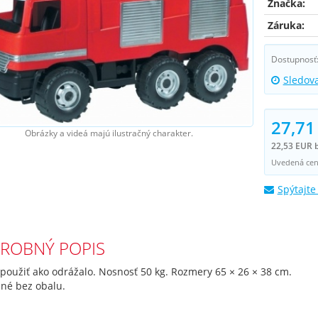
Značka:
Záruka:
Dostupnosť
Sledov
27,71
Obrázky a videá majú ilustračný charakter.
22,53 EUR 
Uvedená cena
Spýtajte
ROBNÝ POPIS
použiť ako odrážalo. Nosnosť 50 kg. Rozmery 65 × 26 × 38 cm.
né bez obalu.