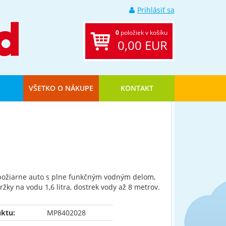
Prihlásiť sa
0
položiek v košíku
0,00 EUR
VŠETKO O NÁKUPE
KONTAKT
ožiarne auto s plne funkčným vodným delom,
ržky na vodu 1,6 litra, dostrek vody až 8 metrov.
ktu:
MP8402028