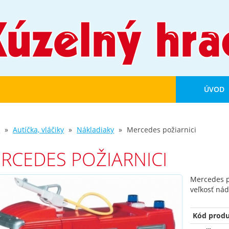
ÚVOD
d
Autíčka, vláčiky
Nákladiaky
Mercedes požiarnici
RCEDES POŽIARNICI
Mercedes p
veľkosť nád
Kód produ