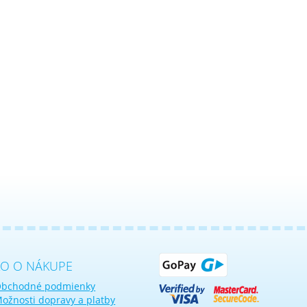
KO O NÁKUPE
bchodné podmienky
ožnosti dopravy a platby