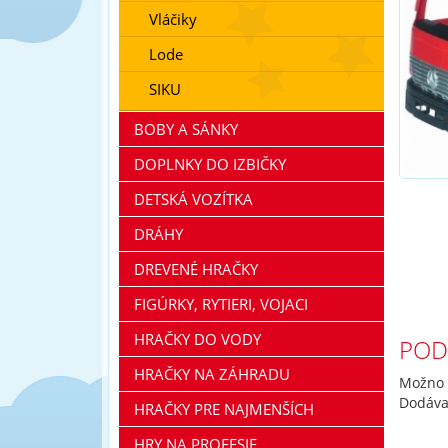
Vláčiky
Lode
SIKU
BOBY A SÁNKY
DOPLNKY DO IZBIČKY
DETSKÁ VOZÍTKA
DRÁHY
DREVENÉ HRAČKY
FIGÚRKY, RYTIERI, VOJACI
HRAČKY DO VODY
POD
HRAČKY NA ZÁHRADU
Možno 
Dodáva
HRAČKY PRE NAJMENŠÍCH
HRY NA PROFESIE