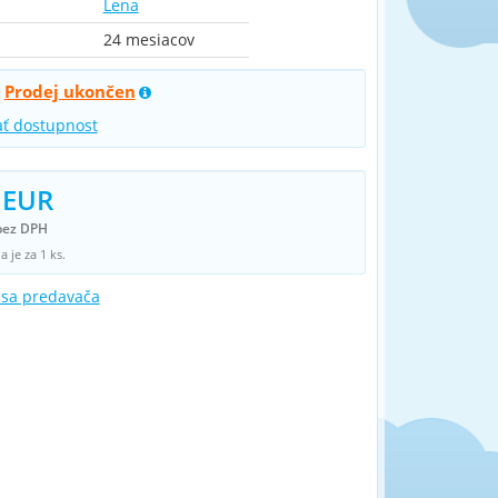
Lena
24 mesiacov
Prodej ukončen
:
ať dostupnost
 EUR
bez DPH
 je za 1 ks.
 sa predavača