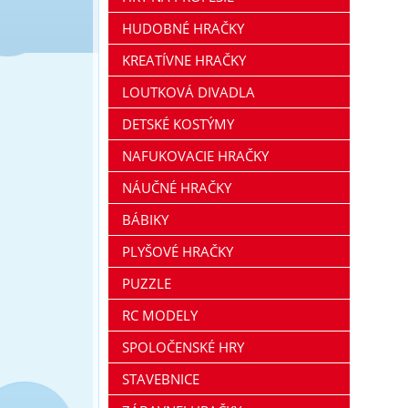
HUDOBNÉ HRAČKY
KREATÍVNE HRAČKY
LOUTKOVÁ DIVADLA
DETSKÉ KOSTÝMY
NAFUKOVACIE HRAČKY
NÁUČNÉ HRAČKY
BÁBIKY
PLYŠOVÉ HRAČKY
PUZZLE
RC MODELY
SPOLOČENSKÉ HRY
STAVEBNICE