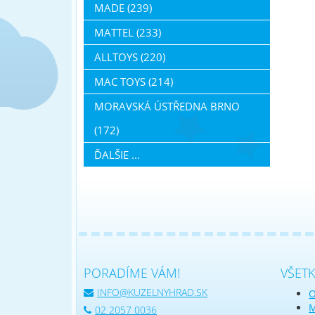
MADE (239)
MATTEL (233)
ALLTOYS (220)
MAC TOYS (214)
MORAVSKÁ ÚSTŘEDNA BRNO
(172)
ĎALŠIE ...
PORADÍME VÁM!
VŠET
INFO@KUZELNYHRAD.SK
O
M
02 2057 0036