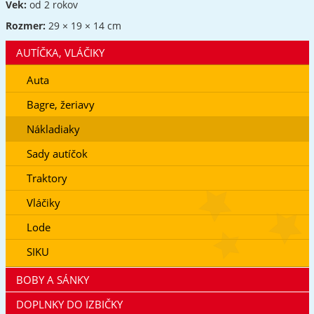
Vek:
od 2 rokov
Rozmer:
29 × 19 × 14 cm
AUTÍČKA, VLÁČIKY
Auta
Bagre, žeriavy
Nákladiaky
Sady autíčok
Traktory
Vláčiky
Lode
SIKU
BOBY A SÁNKY
DOPLNKY DO IZBIČKY