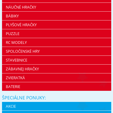
NÁUČNÉ HRAČKY
BÁBIKY
PLYŠOVÉ HRAČKY
PUZZLE
RC MODELY
SPOLOČENSKÉ HRY
STAVEBNICE
ZÁBAVNEJ HRAČKY
ZVIERATKÁ
BATERIE
ŠPECIÁLNE PONUKY:
AKCIE