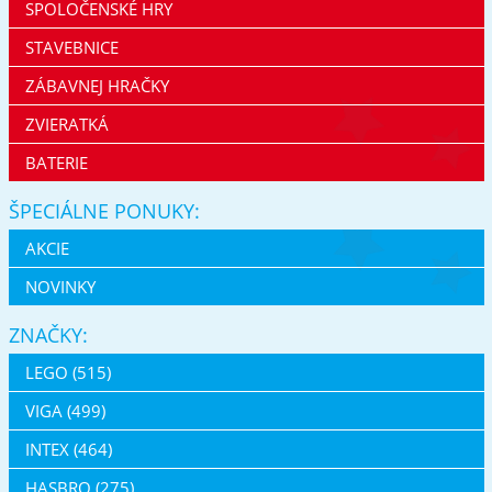
SPOLOČENSKÉ HRY
STAVEBNICE
ZÁBAVNEJ HRAČKY
ZVIERATKÁ
BATERIE
ŠPECIÁLNE PONUKY:
AKCIE
NOVINKY
ZNAČKY:
LEGO (515)
VIGA (499)
INTEX (464)
HASBRO (275)