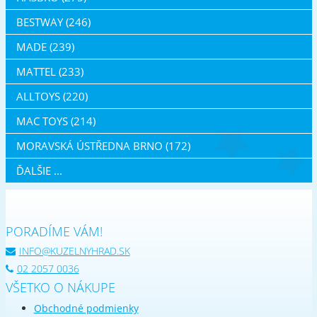
BESTWAY (246)
MADE (239)
MATTEL (233)
ALLTOYS (220)
MAC TOYS (214)
MORAVSKÁ ÚSTŘEDNA BRNO (172)
ĎALŠIE ...
PORADÍME VÁM!
INFO@KUZELNYHRAD.SK
02 2057 0036
VŠETKO O NÁKUPE
Obchodné podmienky