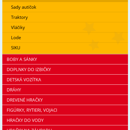
Sady autíčok
Traktory
Vláčiky
Lode
SIKU
BOBY A SÁNKY
DOPLNKY DO IZBIČKY
DETSKÁ VOZÍTKA
DRÁHY
DREVENÉ HRAČKY
FIGÚRKY, RYTIERI, VOJACI
HRAČKY DO VODY