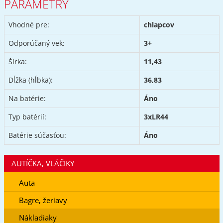
PARAMETRY
Vhodné pre:
chlapcov
Odporúčaný vek:
3+
Šírka:
11,43
Dĺžka (hĺbka):
36,83
Na batérie:
Áno
Typ batérií:
3xLR44
Batérie súčasťou:
Áno
AUTÍČKA, VLÁČIKY
Auta
Bagre, žeriavy
Nákladiaky