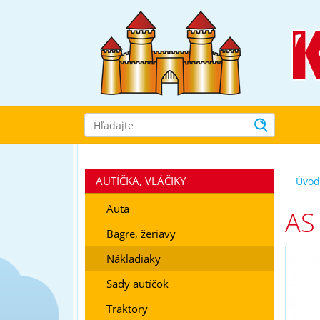
Prejsť
k
navigácii
Prejsť
na
obsah
Prejsť
k
bočnému
stĺpci
Klávesové
skratky
AUTÍČKA, VLÁČIKY
Úvo
Auta
AS
Bagre, žeriavy
Nákladiaky
Sady autíčok
Traktory