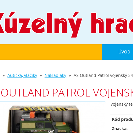
ÚVOD
d
Autíčka, vláčiky
Nákladiaky
AS Outland Patrol vojenský 3
 OUTLAND PATROL VOJENS
Vojenský t
Kód produ
Značka: