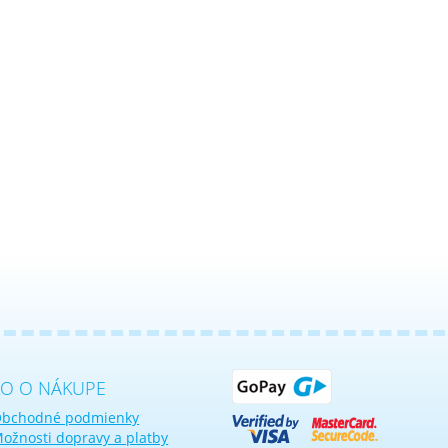
KO O NÁKUPE
bchodné podmienky
ožnosti dopravy a platby