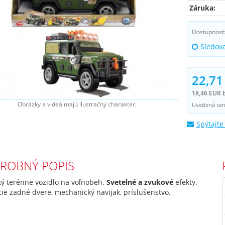
Záruka:
Dostupnosť
Sledov
22,71
18,46 EUR 
Obrázky a videá majú ilustračný charakter.
Uvedená cena
Spýtajte
ROBNÝ POPIS
ký terénne vozidlo na voľnobeh.
Svetelné a zvukové
efekty.
ie zadné dvere, mechanický navijak, príslušenstvo.