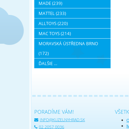
MADE (239)
MATTEL (233)
ALLTOYS (220)
MAC TOYS (214)
MORAVSKÁ ÚSTŘEDNA BRNO
(172)
ĎALŠIE ...
PORADÍME VÁM!
VŠET
INFO@KUZELNYHRAD.SK
O
M
02 2057 0036