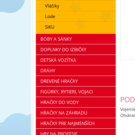
Vláčiky
Lode
SIKU
BOBY A SÁNKY
DOPLNKY DO IZBIČKY
DETSKÁ VOZÍTKA
DRÁHY
DREVENÉ HRAČKY
FIGÚRKY, RYTIERI, VOJACI
POD
HRAČKY DO VODY
Vojens
HRAČKY NA ZÁHRADU
Otvárac
HRAČKY PRE NAJMENŠÍCH
HRY NA PROFESIE