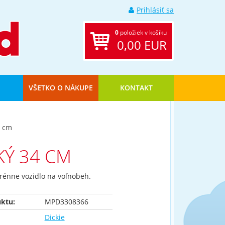
Prihlásiť sa
0
položiek v košíku
0,00 EUR
VŠETKO O NÁKUPE
KONTAKT
4 cm
KÝ 34 CM
erénne vozidlo na voľnobeh.
ktu:
MPD3308366
Dickie