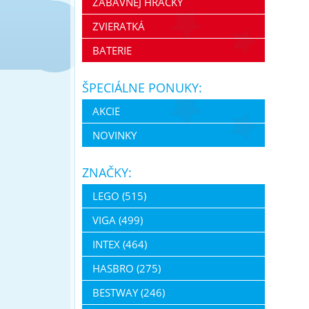
ZÁBAVNEJ HRAČKY
ZVIERATKÁ
BATERIE
ŠPECIÁLNE PONUKY:
AKCIE
NOVINKY
ZNAČKY:
LEGO (515)
VIGA (499)
INTEX (464)
HASBRO (275)
BESTWAY (246)