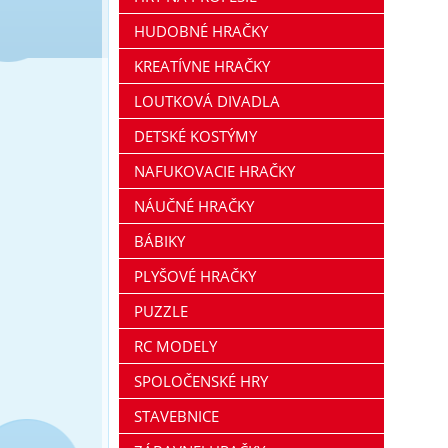
HUDOBNÉ HRAČKY
KREATÍVNE HRAČKY
LOUTKOVÁ DIVADLA
DETSKÉ KOSTÝMY
NAFUKOVACIE HRAČKY
NÁUČNÉ HRAČKY
BÁBIKY
PLYŠOVÉ HRAČKY
PUZZLE
RC MODELY
SPOLOČENSKÉ HRY
STAVEBNICE