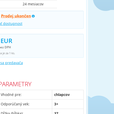
24 mesiacov
Prodej ukončen
:
ať dostupnost
 EUR
bez DPH
 je za 1 ks.
 sa predavača
PARAMETRY
Vhodné pre:
chlapcov
Odporúčaný vek:
3+
Dĺžka (hĺbka):
37