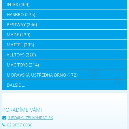
INTEX (464)
HASBRO (275)
BESTWAY (246)
MADE (239)
MATTEL (233)
ALLTOYS (220)
MAC TOYS (214)
MORAVSKÁ ÚSTŘEDNA BRNO (172)
ĎALŠIE ...
PORADÍME VÁM!
INFO@KUZELNYHRAD.SK
02 2057 0036