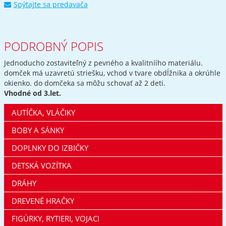
Spýtajte sa predavača
PODROBNÝ POPIS
Jednoducho zostaviteľný z pevného a kvalitníího materiálu.
domček má uzavretú striešku, vchod v tvare obdĺžnika a okrúhle
okienko. do domčeka sa môžu schovať až 2 deti.
Vhodné od 3.let.
AUTÍČKA, VLÁČIKY
BOBY A SÁNKY
DOPLNKY DO IZBIČKY
DETSKÁ VOZÍTKA
DRÁHY
DREVENÉ HRAČKY
FIGÚRKY, RYTIERI, VOJACI