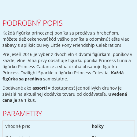
PODROBNÝ POPIS
Každá figúrka princeznej poníka sa predáva s hrebeňom.
môžete tiež oskenovať kód vášho poníka a odomknúť ešte viac
zábavy s aplikáciou My Little Pony Friendship Celebration!
Pre Jeseň 2016 je výber z dvoch vĺn s dvomi figúrkami poníkov v
každej vlne. Vlna prvý obsahuje figúrku poníka Princess Luna a
figúrku Princess Cadance a vlna druhá obsahuje figúrku
Princess Twilight Sparkle a figúrku Princess Celestia.
Každá
figúrka sa predáva
samostatne.
Dodávané ako
assorti
= dostupnosť jednotlivých druhov je
závislá na aktuálnej dodávke tovaru od dodávateľa.
Uvedená
cena je
za 1 kus.
PARAMETRY
Vhodné pre:
holky