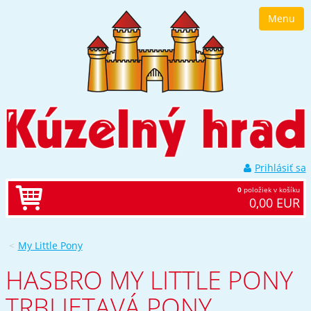
Prejsť
Menu
k
navigácii
Prejsť
na
obsah
Prejsť
k
bočnému
stĺpci
Klávesové
skratky
Prihlásiť sa
0
položiek v košíku
0,00 EUR
My Little Pony
HASBRO MY LITTLE PONY
TRBLIETAVÁ PONY