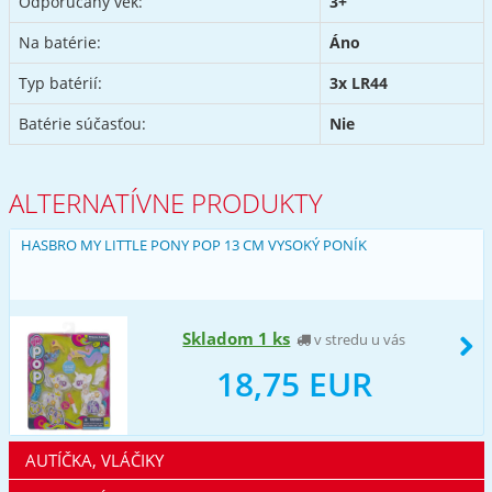
Odporúčaný vek:
3+
Na batérie:
Áno
Typ batérií:
3x LR44
Batérie súčasťou:
Nie
ALTERNATÍVNE PRODUKTY
HASBRO MY LITTLE PONY POP 13 CM VYSOKÝ PONÍK
Skladom 1 ks
v stredu u vás
18,75 EUR
AUTÍČKA, VLÁČIKY