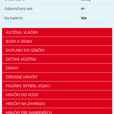
Odporúčaný vek:
4+
Na batérie:
Nie
AUTÍČKA, VLÁČIKY
BOBY A SÁNKY
DOPLNKY DO IZBIČKY
DETSKÁ VOZÍTKA
DRÁHY
DREVENÉ HRAČKY
FIGÚRKY, RYTIERI, VOJACI
HRAČKY DO VODY
HRAČKY NA ZÁHRADU
HRAČKY PRE NAJMENŠÍCH