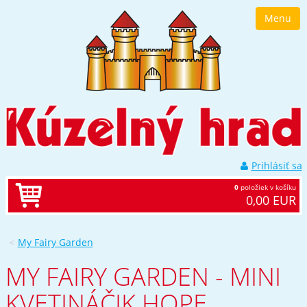
Prejsť
Menu
k
navigácii
Prejsť
na
obsah
Prejsť
k
bočnému
stĺpci
Klávesové
skratky
Prihlásiť sa
0
položiek v košíku
0,00 EUR
My Fairy Garden
MY FAIRY GARDEN - MINI
KVETINÁČIK HOPE