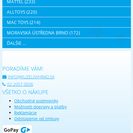
MATTEL (233)
ALLTOYS (220)
MAC TOYS (214)
MORAVSKÁ ÚSTŘEDNA BRNO (172)
ĎALŠIE ...
PORADÍME VÁM!
INFO@KUZELNYHRAD.SK
02 2057 0036
VŠETKO O NÁKUPE
Obchodné podmienky
Možnosti dopravy a platby
Reklamácie
Odstúpenie od zmluvy