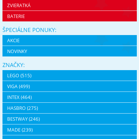
ZVIERATKÁ
BATERIE
ŠPECIÁLNE PONUKY:
AKCIE
NOVINKY
ZNAČKY:
LEGO (515)
VIGA (499)
INTEX (464)
HASBRO (275)
BESTWAY (246)
MADE (239)