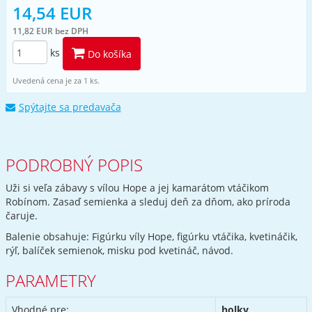
14,54 EUR
11,82 EUR bez DPH
ks
Do košíka
Uvedená cena je za 1 ks.
Spýtajte sa predavača
PODROBNÝ POPIS
Uži si veľa zábavy s vílou Hope a jej kamarátom vtáčikom
Robínom. Zasaď semienka a sleduj deň za dňom, ako príroda
čaruje.
Balenie obsahuje: Figúrku víly Hope, figúrku vtáčika, kvetináčik,
rýľ, balíček semienok, misku pod kvetináč, návod.
PARAMETRY
Vhodné pre:
holky