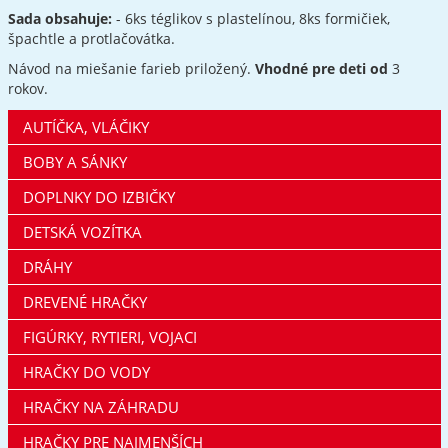
Sada obsahuje:
- 6ks téglikov s plastelínou, 8ks formičiek,
špachtle a protlačovátka.
Návod na miešanie farieb priložený.
Vhodné pre deti od
3
rokov.
AUTÍČKA, VLÁČIKY
BOBY A SÁNKY
DOPLNKY DO IZBIČKY
DETSKÁ VOZÍTKA
DRÁHY
DREVENÉ HRAČKY
FIGÚRKY, RYTIERI, VOJACI
HRAČKY DO VODY
HRAČKY NA ZÁHRADU
HRAČKY PRE NAJMENŠÍCH