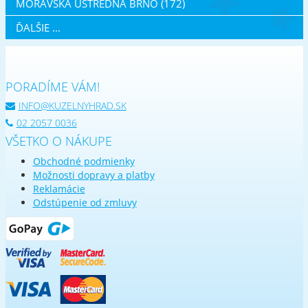
MORAVSKÁ ÚSTŘEDNA BRNO (172)
ĎALŠIE ...
PORADÍME VÁM!
INFO@KUZELNYHRAD.SK
02 2057 0036
VŠETKO O NÁKUPE
Obchodné podmienky
Možnosti dopravy a platby
Reklamácie
Odstúpenie od zmluvy