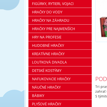
FIGÚRKY, RYTIERI, VOJACI
HRAČKY DO VODY
HRAČKY NA ZÁHRADU
HRAČKY PRE NAJMENŠÍCH
HRY NA PROFESIE
HUDOBNÉ HRAČKY
KREATÍVNE HRAČKY
LOUTKOVÁ DIVADLA
DETSKÉ KOSTÝMY
POD
NAFUKOVACIE HRAČKY
Tri pra
NÁUČNÉ HRAČKY
zahrať
BÁBIKY
S tými
PLYŠOVÉ HRAČKY