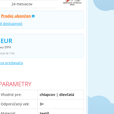
24 mesiacov
Prodej ukončen
:
ať dostupnost
 EUR
bez DPH
 je za 1 ks.
 sa predavača
PARAMETRY
Vhodné pre:
chlapcov | dievčatá
Odporúčaný vek:
3+
Materiál:
textil