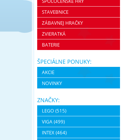
SPOLOČENSKÉ HRY
STAVEBNICE
ZÁBAVNEJ HRAČKY
ZVIERATKÁ
BATERIE
ŠPECIÁLNE PONUKY:
AKCIE
NOVINKY
ZNAČKY:
LEGO (515)
VIGA (499)
INTEX (464)