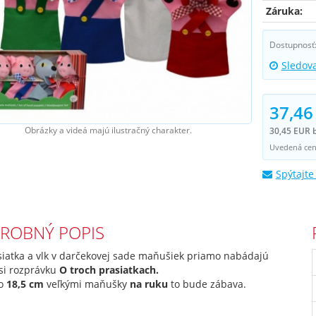
Záruka:
Dostupnosť
Sledov
37,46
Obrázky a videá majú ilustračný charakter.
30,45 EUR 
Uvedená cena
Spýtajte
ROBNÝ POPIS
siatka a vlk v darčekovej sade maňušiek priamo nabádajú
 si rozprávku
O troch prasiatkach.
to
18,5 cm
veľkými maňušky
na ruku
to bude zábava.