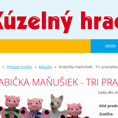
ÚVOD
d
Plyšové hračky
Mikulky
Krabička maňušiek - Tri prasiatka
ABIČKA MAŇUŠIEK - TRI PRA
Sada 4ks m
Kód produ
Značka: