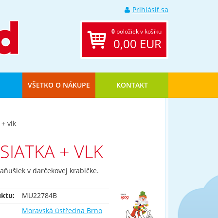
Prihlásiť sa
0
položiek v košíku
0,00 EUR
VŠETKO O NÁKUPE
KONTAKT
 + vlk
SIATKA + VLK
aňušiek v darčekovej krabičke.
ktu:
MU22784B
Moravská ústředna Brno