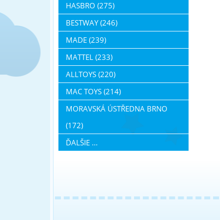
HASBRO (275)
BESTWAY (246)
MADE (239)
MATTEL (233)
ALLTOYS (220)
MAC TOYS (214)
MORAVSKÁ ÚSTŘEDNA BRNO
(172)
ĎALŠIE ...