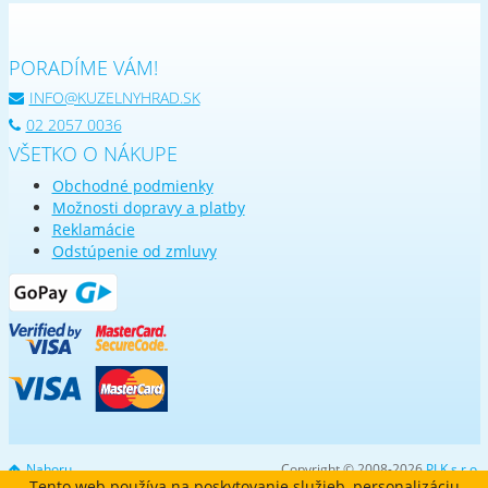
PORADÍME VÁM!
INFO@KUZELNYHRAD.SK
02 2057 0036
VŠETKO O NÁKUPE
Obchodné podmienky
Možnosti dopravy a platby
Reklamácie
Odstúpenie od zmluvy
Nahoru
Copyright © 2008-2026
PLK s.r.o.
Tento web používa na poskytovanie služieb, personalizáciu