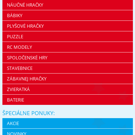
NÁUČNÉ HRAČKY
BÁBIKY
PLYŠOVÉ HRAČKY
PUZZLE
RC MODELY
SPOLOČENSKÉ HRY
STAVEBNICE
ZÁBAVNEJ HRAČKY
ZVIERATKÁ
BATERIE
ŠPECIÁLNE PONUKY:
AKCIE
NOVINKY