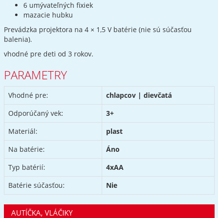
6 umývateľných fixiek
mazacie hubku
Prevádzka projektora na 4 × 1,5 V batérie (nie sú súčasťou
balenia).
vhodné pre deti od 3 rokov.
PARAMETRY
Vhodné pre:
chlapcov | dievčatá
Odporúčaný vek:
3+
Materiál:
plast
Na batérie:
Áno
Typ batérií:
4xAA
Batérie súčasťou:
Nie
AUTÍČKA, VLÁČIKY