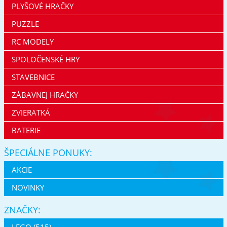
PLYŠOVÉ HRAČKY
PUZZLE
RC MODELY
SPOLOČENSKÉ HRY
STAVEBNICE
ZÁBAVNEJ HRAČKY
ZVIERATKÁ
BATERIE
ŠPECIÁLNE PONUKY:
AKCIE
NOVINKY
ZNAČKY:
LEGO (515)