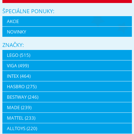
ŠPECIÁLNE PONUKY:
AKCIE
NOVINKY
ZNAČKY:
LEGO (515)
VIGA (499)
INTEX (464)
HASBRO (275)
BESTWAY (246)
MADE (239)
MATTEL (233)
ALLTOYS (220)