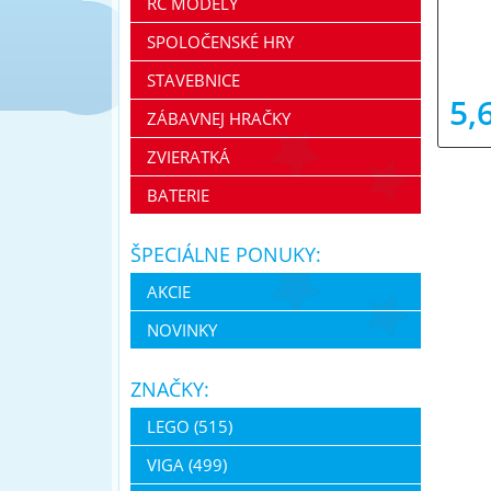
RC MODELY
SPOLOČENSKÉ HRY
STAVEBNICE
5,
ZÁBAVNEJ HRAČKY
ZVIERATKÁ
BATERIE
ŠPECIÁLNE PONUKY:
AKCIE
NOVINKY
ZNAČKY:
LEGO (515)
VIGA (499)