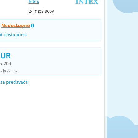
Intex
24 mesiacov
Nedostupné
:
ať dostupnost
EUR
ez DPH
 je za 1 ks.
 sa predavača