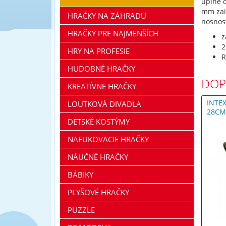
úplne 
mm zai
HRAČKY NA ZÁHRADU
nosnos
HRAČKY PRE NAJMENŠÍCH
z
2
HRY NA PROFESIE
R
HUDOBNÉ HRAČKY
DOP
KREATÍVNE HRAČKY
INTE
LOUTKOVÁ DIVADLA
28C
DETSKÉ KOSTÝMY
NAFUKOVACIE HRAČKY
NÁUČNÉ HRAČKY
BÁBIKY
PLYŠOVÉ HRAČKY
PUZZLE