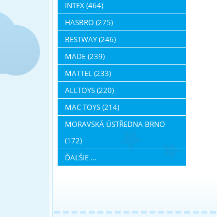
INTEX (464)
HASBRO (275)
BESTWAY (246)
MADE (239)
MATTEL (233)
ALLTOYS (220)
MAC TOYS (214)
MORAVSKÁ ÚSTŘEDNA BRNO
(172)
ĎALŠIE ...