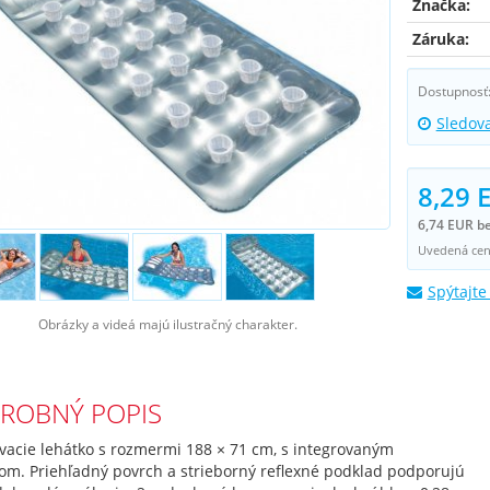
Značka:
Záruka:
Dostupnosť
Sledov
8,29 
6,74 EUR b
Uvedená cena
Spýtajte
Obrázky a videá majú ilustračný charakter.
ROBNÝ POPIS
vacie lehátko s rozmermi 188 × 71 cm, s integrovaným
om. Priehľadný povrch a strieborný reflexné podklad podporujú