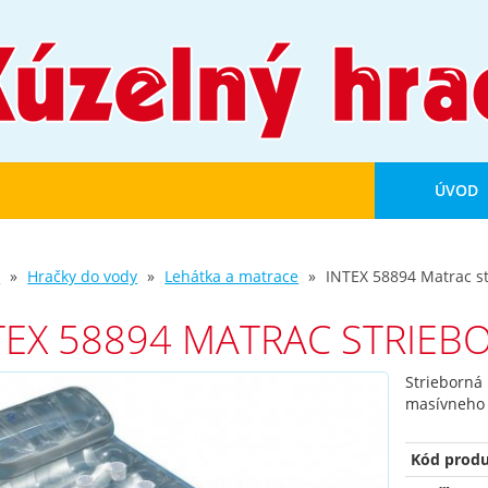
ÚVOD
d
Hračky do vody
Lehátka a matrace
INTEX 58894 Matrac s
TEX 58894 MATRAC STRIEB
Strieborná 
masívneho 
Kód produ