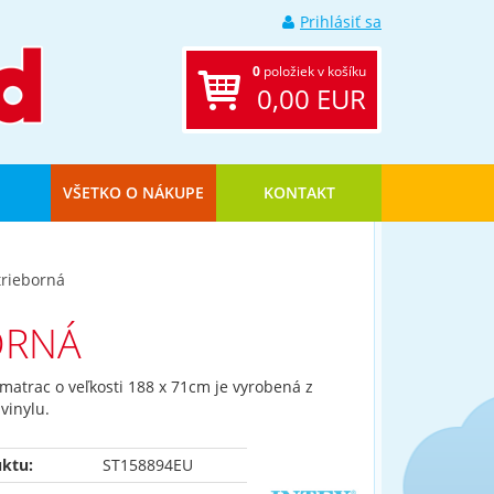
Prihlásiť sa
0
položiek v košíku
0,00 EUR
VŠETKO O NÁKUPE
KONTAKT
trieborná
ORNÁ
matrac o veľkosti 188 x 71cm je vyrobená z
vinylu.
ktu:
ST158894EU