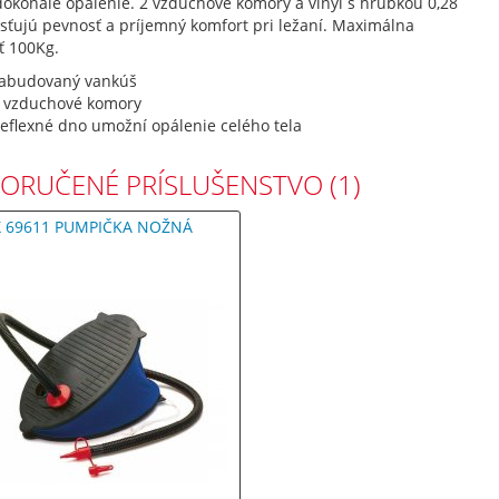
dokonalé opálenie. 2 vzduchové komory a vinyl s hrúbkou 0,28
sťujú pevnosť a príjemný komfort pri ležaní. Maximálna
ť 100Kg.
abudovaný vankúš
 vzduchové komory
eflexné dno umožní opálenie celého tela
ORUČENÉ PRÍSLUŠENSTVO (1)
X 69611 PUMPIČKA NOŽNÁ
M