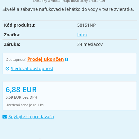
Obrázky a videá majú ilustračný charakter.
Skvelé a zábavné nafukovacie lehátko do vody v tvare zvieratka.
Kód produktu:
58151NP
Značka:
Intex
Záruka:
24 mesiacov
Prodej ukončen
Dostupnosť:
Sledovať dostupnost
6,88 EUR
5,59 EUR bez DPH
Uvedená cena je za 1 ks.
Spýtajte sa predavača