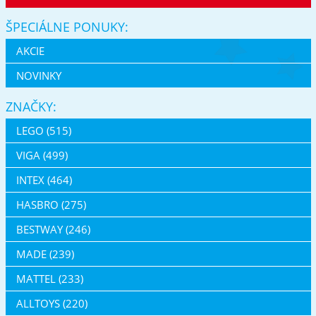
ŠPECIÁLNE PONUKY:
AKCIE
NOVINKY
ZNAČKY:
LEGO (515)
VIGA (499)
INTEX (464)
HASBRO (275)
BESTWAY (246)
MADE (239)
MATTEL (233)
ALLTOYS (220)