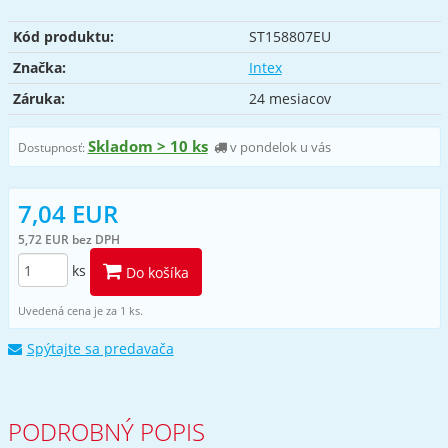
Kód produktu:
ST158807EU
Značka:
Intex
Záruka:
24 mesiacov
Skladom > 10 ks
v pondelok u vás
Dostupnosť:
7,04 EUR
5,72 EUR bez DPH
ks
Do košíka
Uvedená cena je za 1 ks.
Spýtajte sa predavača
PODROBNÝ POPIS