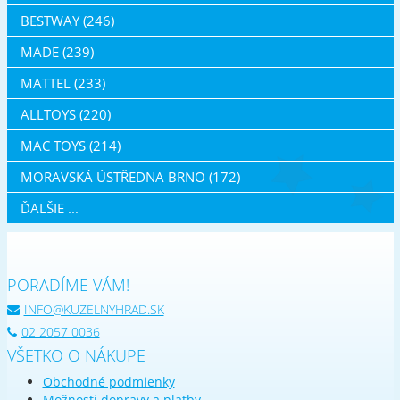
BESTWAY (246)
MADE (239)
MATTEL (233)
ALLTOYS (220)
MAC TOYS (214)
MORAVSKÁ ÚSTŘEDNA BRNO (172)
ĎALŠIE ...
PORADÍME VÁM!
INFO@KUZELNYHRAD.SK
02 2057 0036
VŠETKO O NÁKUPE
Obchodné podmienky
Možnosti dopravy a platby