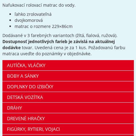
Nafukovací rolovací matrac do vody.
ľahko zrolovateľná
dvojkomorová
matrac o rozmere 229×86cm
Dodávané v 3 farebných variantoch (žltá, fialová, ružová).
Dostupnosť jednotlivých farieb je závislá na aktuálnej
dodávke
tovar. Uvedená cena je za 1 kus. Požadovanú farbu
matraca uveďte do poznámky v objednávke.
AUTÍČKA, VLÁČIKY
BOBY A SÁNKY
DOPLNKY DO IZBIČKY
DETSKÁ VOZÍTKA
DRÁHY
DREVENÉ HRAČKY
FIGÚRKY, RYTIERI, VOJACI