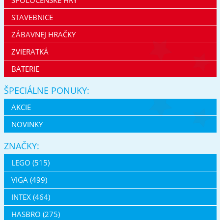
STAVEBNICE
ZÁBAVNEJ HRAČKY
ZVIERATKÁ
BATERIE
ŠPECIÁLNE PONUKY:
AKCIE
NOVINKY
ZNAČKY:
LEGO (515)
VIGA (499)
INTEX (464)
HASBRO (275)