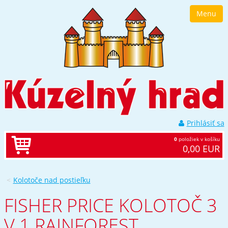
Prejsť
Menu
k
navigácii
Prejsť
na
obsah
Prejsť
k
bočnému
stĺpci
Klávesové
skratky
Prihlásiť sa
0
položiek v košíku
0,00 EUR
Kolotoče nad postieľku
FISHER PRICE KOLOTOČ 3
V 1 RAINFOREST