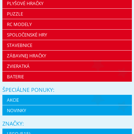
PLYŠOVÉ HRAČKY
PUZZLE
RC MODELY
SPOLOČENSKÉ HRY
STAVEBNICE
ZÁBAVNEJ HRAČKY
ZVIERATKÁ
BATERIE
ŠPECIÁLNE PONUKY:
AKCIE
NOVINKY
ZNAČKY:
LEGO (515)