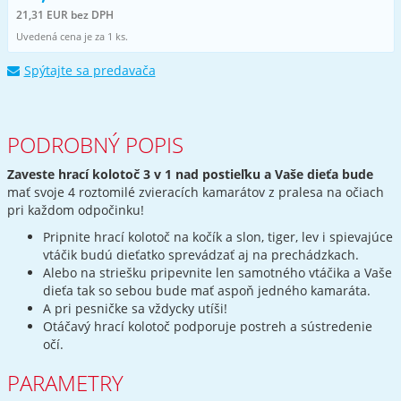
21,31 EUR bez DPH
Uvedená cena je za 1 ks.
Spýtajte sa predavača
PODROBNÝ POPIS
Zaveste hrací kolotoč 3 v 1 nad postieľku a Vaše dieťa bude
mať svoje 4 roztomilé zvieracích kamarátov z pralesa na očiach
pri každom odpočinku!
Pripnite hrací kolotoč na kočík a slon, tiger, lev i spievajúce
vtáčik budú dieťatko sprevádzať aj na prechádzkach.
Alebo na striešku pripevnite len samotného vtáčika a Vaše
dieťa tak so sebou bude mať aspoň jedného kamaráta.
A pri pesničke sa vždycky utíši!
Otáčavý hrací kolotoč podporuje postreh a sústredenie
očí.
PARAMETRY