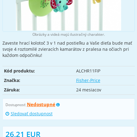
Obrázky a videá majú ilustračný charakter.
Zaveste hrací kolotoč 3 v 1 nad postieľku a Vaše dieťa bude mať
svoje 4 roztomilé zvieracích kamarátov z pralesa na očiach pri
každom odpočinku!
Kód produktu:
ALCHR11FIP
Značka:
Fisher-Price
Záruka:
24 mesiacov
Nedostupné
Dostupnosť:
Sledovať dostupnost
26,21 EUR