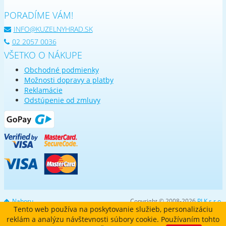
PORADÍME VÁM!
INFO@KUZELNYHRAD.SK
02 2057 0036
VŠETKO O NÁKUPE
Obchodné podmienky
Možnosti dopravy a platby
Reklamácie
Odstúpenie od zmluvy
Nahoru
Copyright © 2008-2026
PLK s.r.o.
Tento web používa na poskytovanie služieb, personalizáciu
reklám a analýzu návštevnosti súbory cookie. Používaním tohto