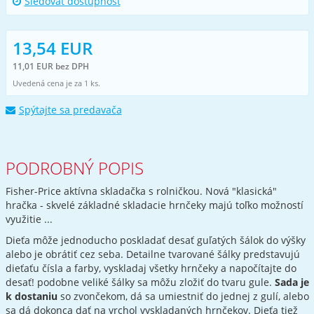
Sledovať dostupnost
13,54 EUR
11,01 EUR bez DPH
Uvedená cena je za 1 ks.
Spýtajte sa predavača
PODROBNÝ POPIS
Fisher-Price aktívna skladačka s rolničkou. Nová "klasická"
hračka - skvelé základné skladacie hrnčeky majú toľko možností
využitie ...
Dieťa môže jednoducho poskladať desať guľatých šálok do výšky
alebo je obrátiť cez seba. Detailne tvarované šálky predstavujú
dieťaťu čísla a farby, vyskladaj všetky hrnčeky a napočítajte do
desať! podobne veliké šálky sa môžu zložiť do tvaru gule.
Sada je
k dostaniu
so zvončekom, dá sa umiestniť do jednej z gulí, alebo
sa dá dokonca dať na vrchol vyskladaných hrnčekov. Dieťa tiež