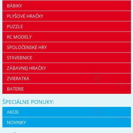
BÁBIKY
PLYŠOVÉ HRAČKY
PUZZLE
RC MODELY
SPOLOČENSKÉ HRY
STAVEBNICE
ZÁBAVNEJ HRAČKY
ZVIERATKÁ
BATERIE
ŠPECIÁLNE PONUKY:
AKCIE
NOVINKY