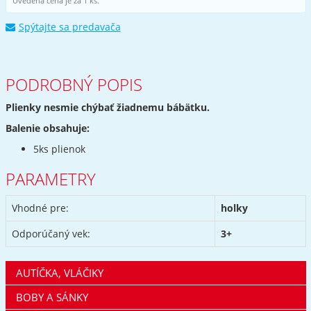
Uvedená cena je za 1 ks.
Spýtajte sa predavača
PODROBNÝ POPIS
Plienky nesmie chýbať žiadnemu bábätku.
Balenie obsahuje:
5ks plienok
PARAMETRY
Vhodné pre:
holky
Odporúčaný vek:
3+
AUTÍČKA, VLÁČIKY
BOBY A SÁNKY