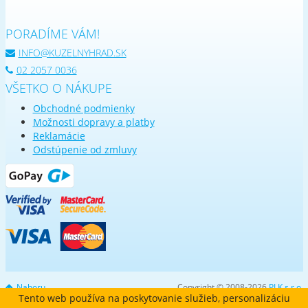
PORADÍME VÁM!
INFO@KUZELNYHRAD.SK
02 2057 0036
VŠETKO O NÁKUPE
Obchodné podmienky
Možnosti dopravy a platby
Reklamácie
Odstúpenie od zmluvy
Nahoru
Copyright © 2008-2026
PLK s.r.o.
Tento web používa na poskytovanie služieb, personalizáciu