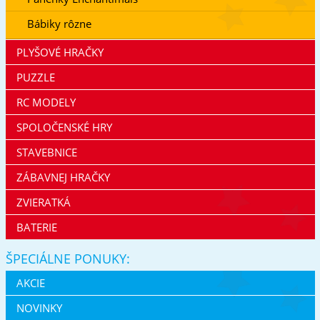
Bábiky rôzne
PLYŠOVÉ HRAČKY
PUZZLE
RC MODELY
SPOLOČENSKÉ HRY
STAVEBNICE
ZÁBAVNEJ HRAČKY
ZVIERATKÁ
BATERIE
ŠPECIÁLNE PONUKY:
AKCIE
NOVINKY