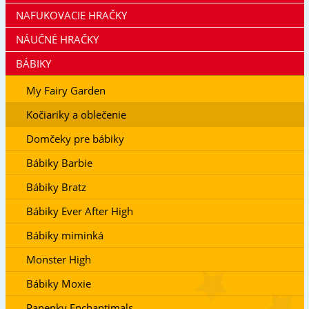
NAFUKOVACIE HRAČKY
NÁUČNÉ HRAČKY
BÁBIKY
My Fairy Garden
Kočiariky a oblečenie
Domčeky pre bábiky
Bábiky Barbie
Bábiky Bratz
Bábiky Ever After High
Bábiky miminká
Monster High
Bábiky Moxie
Panenky Enchantimals