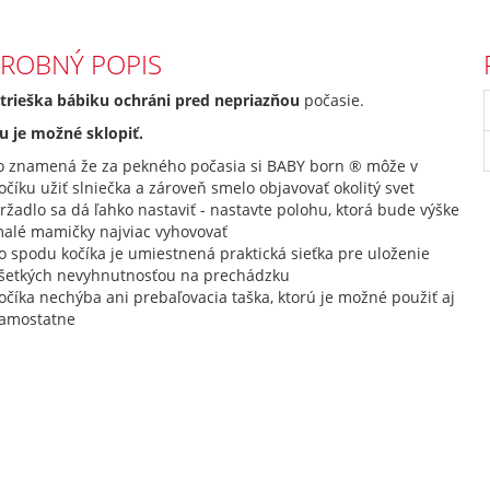
ROBNÝ POPIS
strieška bábiku ochráni pred nepriazňou
počasie.
u je možné sklopiť.
o znamená že za pekného počasia si BABY born ® môže v
očíku užiť slniečka a zároveň smelo objavovať okolitý svet
ržadlo sa dá ľahko nastaviť - nastavte polohu, ktorá bude výške
alé mamičky najviac vyhovovať
o spodu kočíka je umiestnená praktická sieťka pre uloženie
šetkých nevyhnutnosťou na prechádzku
očíka nechýba ani prebaľovacia taška, ktorú je možné použiť aj
amostatne