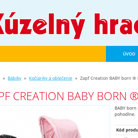
ÚVOD
d
Bábiky
Kočiariky a oblečenie
Zapf Creation BABY born ® 
PF CREATION BABY BORN ®
BABY born 
pohodlne.
Kód produ