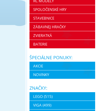
RC MODELY
SPOLOČENSKÉ HRY
STAVEBNICE
ZÁBAVNEJ HRAČKY
ZVIERATKÁ
BATERIE
ŠPECIÁLNE PONUKY:
AKCIE
NOVINKY
ZNAČKY:
LEGO (515)
VIGA (499)