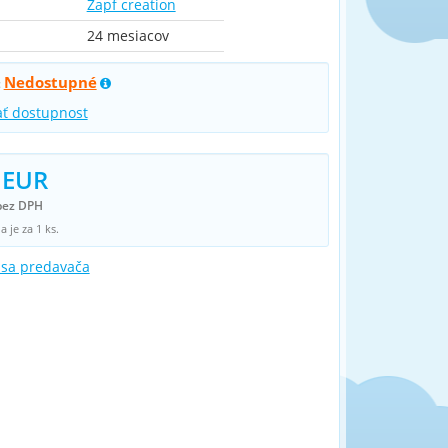
Zapf creation
24 mesiacov
Nedostupné
:
ať dostupnost
 EUR
bez DPH
 je za 1 ks.
 sa predavača