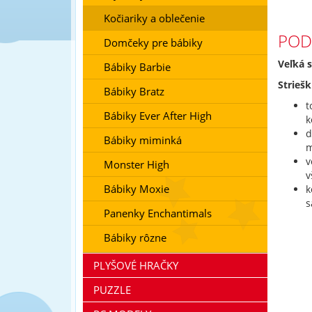
Kočiariky a oblečenie
POD
Domčeky pre bábiky
Veľká 
Bábiky Barbie
Striešk
Bábiky Bratz
t
Bábiky Ever After High
k
d
Bábiky miminká
m
v
Monster High
v
Bábiky Moxie
k
s
Panenky Enchantimals
Bábiky rôzne
PLYŠOVÉ HRAČKY
PUZZLE