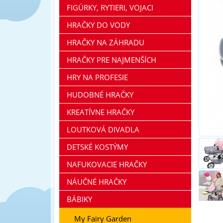
FIGÚRKY, RYTIERI, VOJACI
HRAČKY DO VODY
HRAČKY NA ZÁHRADU
HRAČKY PRE NAJMENŠÍCH
HRY NA PROFESIE
HUDOBNÉ HRAČKY
KREATÍVNE HRAČKY
LOUTKOVÁ DIVADLA
DETSKÉ KOSTÝMY
NAFUKOVACIE HRAČKY
NÁUČNÉ HRAČKY
BÁBIKY
My Fairy Garden