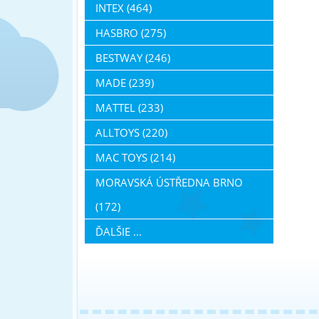
INTEX (464)
HASBRO (275)
BESTWAY (246)
MADE (239)
MATTEL (233)
ALLTOYS (220)
MAC TOYS (214)
MORAVSKÁ ÚSTŘEDNA BRNO
(172)
ĎALŠIE ...