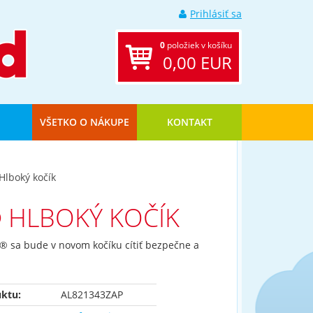
Prihlásiť sa
0
položiek v košíku
0,00 EUR
VŠETKO O NÁKUPE
KONTAKT
Hlboký kočík
 HLBOKÝ KOČÍK
® sa bude v novom kočíku cítiť bezpečne a
ktu:
AL821343ZAP