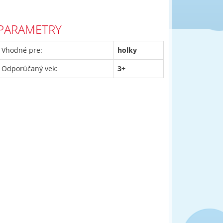
PARAMETRY
Vhodné pre:
holky
Odporúčaný vek:
3+