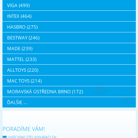
VIGA (499)
INTEX (464)
HASBRO (275)
BESTWAY (246)
MADE (239)
MATTEL (233)
ALLTOYS (220)
MAC TOYS (214)
MORAVSKÁ ÚSTŘEDNA BRNO (172)
ĎALŠIE ...
PORADÍME VÁM!
INFO@KUZELNYHRAD.SK