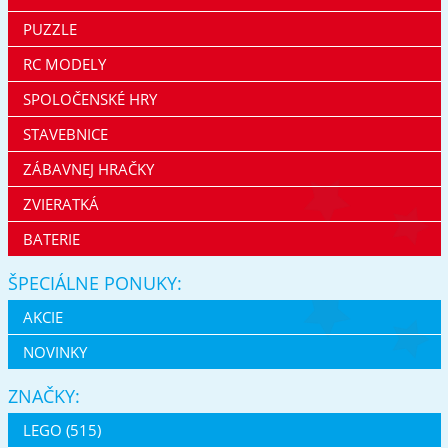
PUZZLE
RC MODELY
SPOLOČENSKÉ HRY
STAVEBNICE
ZÁBAVNEJ HRAČKY
ZVIERATKÁ
BATERIE
ŠPECIÁLNE PONUKY:
AKCIE
NOVINKY
ZNAČKY:
LEGO (515)