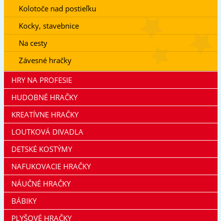
Kolotoče nad postieľku
Kocky, stavebnice
Na cesty
Závesné hračky
HRY NA PROFESIE
HUDOBNÉ HRAČKY
KREATÍVNE HRAČKY
LOUTKOVÁ DIVADLA
DETSKÉ KOSTÝMY
NAFUKOVACIE HRAČKY
NÁUČNÉ HRAČKY
BÁBIKY
PLYŠOVÉ HRAČKY