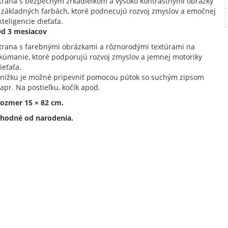
trana s bezpečným zrkadielkom a vysoko kontrastnými obrázky
 základných farbách, ktoré podnecujú rozvoj zmyslov a emočnej
nteligencie dieťaťa.
d 3 mesiacov
trana s farebnými obrázkami a rôznorodými textúrami na
kúmanie, ktoré podporujú rozvoj zmyslov a jemnej motoriky
ieťaťa.
nižku je možné pripevniť pomocou pútok so suchým zipsom
apr. Na postieľku, kočík apod.
ozmer 15 × 82 cm.
hodné od narodenia.