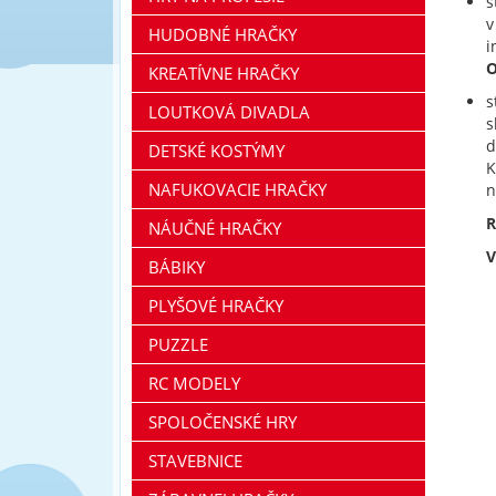
s
v
HUDOBNÉ HRAČKY
i
O
KREATÍVNE HRAČKY
s
LOUTKOVÁ DIVADLA
s
d
DETSKÉ KOSTÝMY
K
NAFUKOVACIE HRAČKY
n
R
NÁUČNÉ HRAČKY
V
BÁBIKY
PLYŠOVÉ HRAČKY
PUZZLE
RC MODELY
SPOLOČENSKÉ HRY
STAVEBNICE