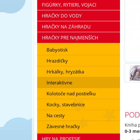
FIGÚRKY, RYTIERI, VOJACI
HRAČKY DO VODY
HRAČKY NA ZÁHRADU
HRAČKY PRE NAJMENŠÍCH
Babyotisk
Hrazdičky
Hrkálky, hryzátka
Interaktivne
Kolotoče nad postieľku
Kocky, stavebnice
POD
Na cesty
Kniha p
Závesné hračky
0-3 me
HRY NA PROFESIE