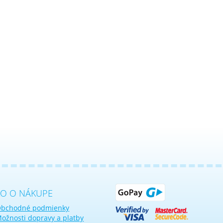
KO O NÁKUPE
bchodné podmienky
ožnosti dopravy a platby