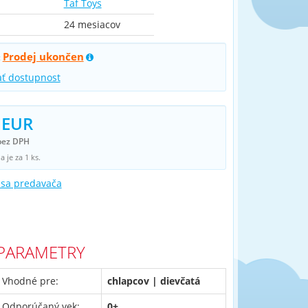
Taf Toys
24 mesiacov
Prodej ukončen
:
ať dostupnost
 EUR
bez DPH
 je za 1 ks.
 sa predavača
PARAMETRY
Vhodné pre:
chlapcov | dievčatá
Odporúčaný vek:
0+