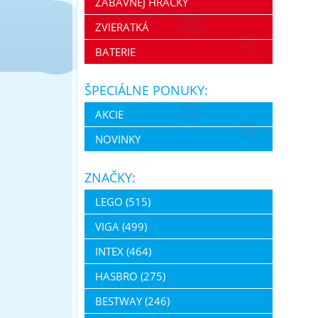
ZÁBAVNEJ HRAČKY
ZVIERATKÁ
BATERIE
ŠPECIÁLNE PONUKY:
AKCIE
NOVINKY
ZNAČKY:
LEGO (515)
VIGA (499)
INTEX (464)
HASBRO (275)
BESTWAY (246)