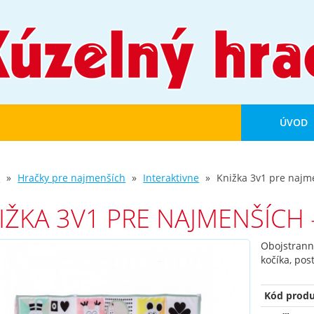
ÚVOD
d
Hračky pre najmenších
Interaktivne
Knižka 3v1 pre najme
IŽKA 3V1 PRE NAJMENŠÍCH 
Obojstranná
kočíka, pos
Kód produ