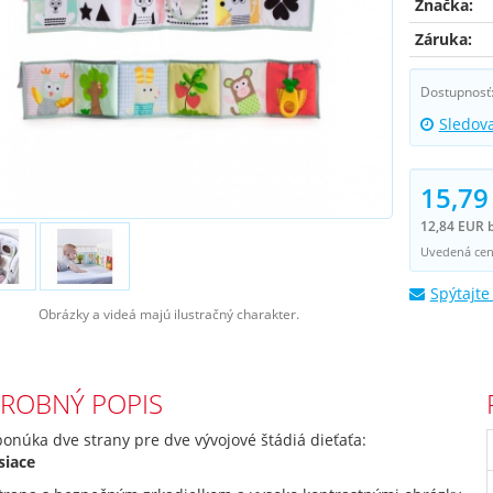
Značka:
Záruka:
Dostupnosť
Sledov
15,79
12,84 EUR 
Uvedená cena
Spýtajte
Obrázky a videá majú ilustračný charakter.
ROBNÝ POPIS
onúka dve strany pre dve vývojové štádiá dieťaťa:
siace