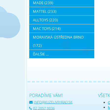
MADE (239)
MATTEL (233)
ALLTOYS (220)
MAC TOYS (214)
MORAVSKÁ ÚSTŘEDNA BRNO
(172)
ĎALŠIE ...
PORADÍME VÁM!
VŠET
INFO@KUZELNYHRAD.SK
O
M
02 2057 0036