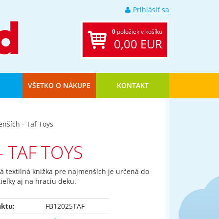
Prihlásiť sa
0
položiek v košíku
0,00 EUR
VŠETKO O NÁKUPE
KONTAKT
nších - Taf Toys
- TAF TOYS
 textilná knižka pre najmenších je určená do
tieľky aj na hraciu deku.
ktu:
FB12025TAF