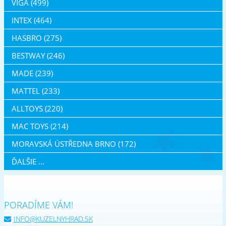
VIGA (499)
INTEX (464)
HASBRO (275)
BESTWAY (246)
MADE (239)
MATTEL (233)
ALLTOYS (220)
MAC TOYS (214)
MORAVSKÁ ÚSTŘEDNA BRNO (172)
ĎALŠIE ...
PORADÍME VÁM!
INFO@KUZELNYHRAD.SK