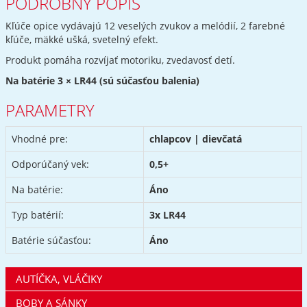
PODROBNÝ POPIS
Kľúče opice vydávajú 12 veselých zvukov a melódií, 2 farebné
kľúče, mäkké ušká, svetelný efekt.
Produkt pomáha rozvíjať motoriku, zvedavosť detí.
Na batérie 3 × LR44 (sú súčasťou balenia)
PARAMETRY
Vhodné pre:
chlapcov | dievčatá
Odporúčaný vek:
0,5+
Na batérie:
Áno
Typ batérií:
3x LR44
Batérie súčasťou:
Áno
AUTÍČKA, VLÁČIKY
BOBY A SÁNKY