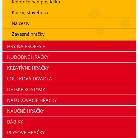
Kolotoče nad postieľku
Kocky, stavebnice
Na cesty
Závesné hračky
HRY NA PROFESIE
HUDOBNÉ HRAČKY
KREATÍVNE HRAČKY
LOUTKOVÁ DIVADLA
DETSKÉ KOSTÝMY
NAFUKOVACIE HRAČKY
NÁUČNÉ HRAČKY
BÁBIKY
PLYŠOVÉ HRAČKY