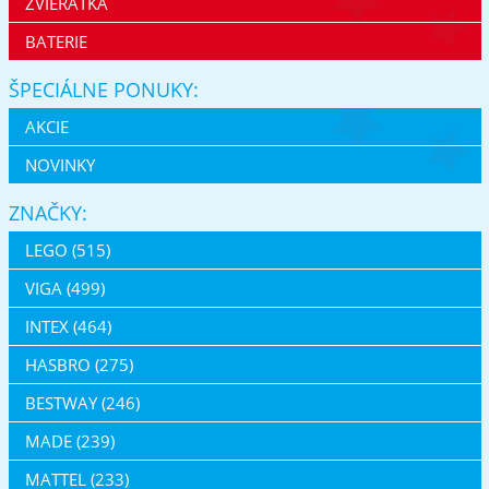
ZVIERATKÁ
BATERIE
ŠPECIÁLNE PONUKY:
AKCIE
NOVINKY
ZNAČKY:
LEGO (515)
VIGA (499)
INTEX (464)
HASBRO (275)
BESTWAY (246)
MADE (239)
MATTEL (233)