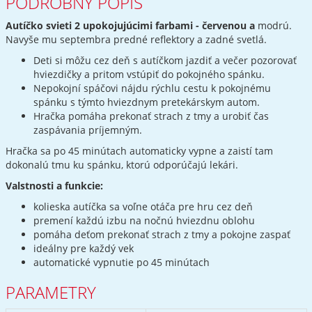
PODROBNÝ POPIS
Autíčko svieti 2 upokojujúcimi farbami - červenou a
modrú.
Navyše mu septembra predné reflektory a zadné svetlá.
Deti si môžu cez deň s autíčkom jazdiť a večer pozorovať
hviezdičky a pritom vstúpiť do pokojného spánku.
Nepokojní spáčovi nájdu rýchlu cestu k pokojnému
spánku s týmto hviezdnym pretekárskym autom.
Hračka pomáha prekonať strach z tmy a urobiť čas
zaspávania príjemným.
Hračka sa po 45 minútach automaticky vypne a zaistí tam
dokonalú tmu ku spánku, ktorú odporúčajú lekári.
Valstnosti a funkcie:
kolieska autíčka sa voľne otáča pre hru cez deň
premení každú izbu na nočnú hviezdnu oblohu
pomáha deťom prekonať strach z tmy a pokojne zaspať
ideálny pre každý vek
automatické vypnutie po 45 minútach
PARAMETRY