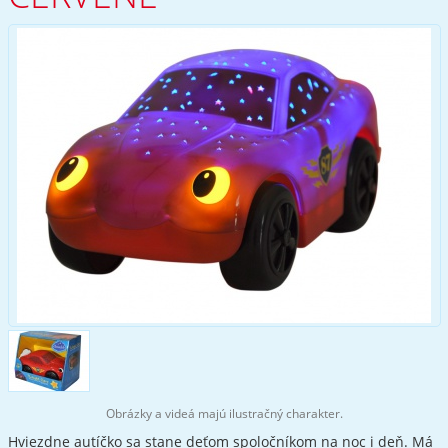
Obrázky a videá majú ilustračný charakter.
Hviezdne autíčko sa stane deťom spoločníkom na noc i deň. Má