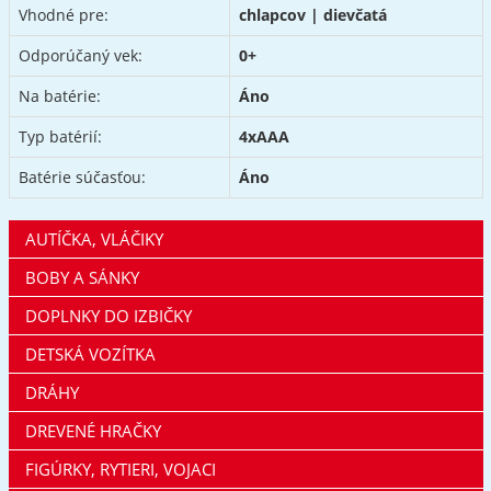
Vhodné pre:
chlapcov | dievčatá
Odporúčaný vek:
0+
Na batérie:
Áno
Typ batérií:
4xAAA
Batérie súčasťou:
Áno
AUTÍČKA, VLÁČIKY
BOBY A SÁNKY
DOPLNKY DO IZBIČKY
DETSKÁ VOZÍTKA
DRÁHY
DREVENÉ HRAČKY
FIGÚRKY, RYTIERI, VOJACI