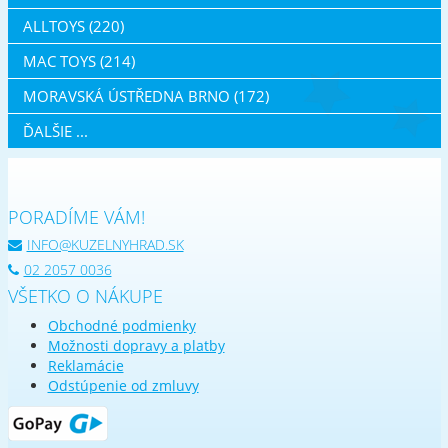
ALLTOYS (220)
MAC TOYS (214)
MORAVSKÁ ÚSTŘEDNA BRNO (172)
ĎALŠIE ...
PORADÍME VÁM!
INFO@KUZELNYHRAD.SK
02 2057 0036
VŠETKO O NÁKUPE
Obchodné podmienky
Možnosti dopravy a platby
Reklamácie
Odstúpenie od zmluvy