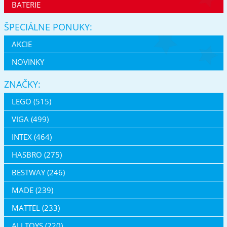
BATERIE
ŠPECIÁLNE PONUKY:
AKCIE
NOVINKY
ZNAČKY:
LEGO (515)
VIGA (499)
INTEX (464)
HASBRO (275)
BESTWAY (246)
MADE (239)
MATTEL (233)
ALLTOYS (220)