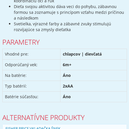
koordináciu očí a rúk
Dieťa svojou aktivitou dáva veci do pohybu, zábavnou
formou sa zoznamuje s princípom vzťahu medzi príčinou
a následkom
Svetielka, výrazné farby a zábavné zvuky stimulujú
rozvíjajúce sa zmysly dieťatka
PARAMETRY
Vhodné pre:
chlapcov | dievčatá
Odporúčaný vek:
6m+
Na batérie:
Áno
Typ batérií:
2xAA
Batérie súčasťou:
Áno
ALTERNATÍVNE PRODUKTY
FISHER PRICE VKLADAČKA ŠNEK