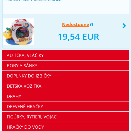
Nedostupné
19,54 EUR
AUTÍČKA, VLÁČIKY
BOBY A SÁNKY
DOPLNKY DO IZBIČKY
DETSKÁ VOZÍTKA
DRÁHY
DREVENÉ HRAČKY
FIGÚRKY, RYTIERI, VOJACI
HRAČKY DO VODY