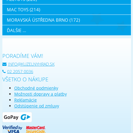
MAC TOYS (214)
MORAVSKÁ ÚSTŘEDNA BRNO (172)
ĎALŠIE ...
PORADÍME VÁM!
INFO@KUZELNYHRAD.SK
02 2057 0036
VŠETKO O NÁKUPE
Obchodné podmienky
Možnosti dopravy a platby
Reklamácie
Odstúpenie od zmluvy