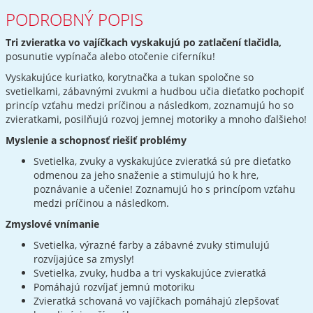
PODROBNÝ POPIS
Tri zvieratka vo vajíčkach vyskakujú po zatlačení tlačidla,
posunutie vypínača alebo otočenie ciferníku!
Vyskakujúce kuriatko, korytnačka a tukan spoločne so
svetielkami, zábavnými zvukmi a hudbou učia dieťatko pochopiť
princíp vzťahu medzi príčinou a následkom, zoznamujú ho so
zvieratkami, posilňujú rozvoj jemnej motoriky a mnoho ďalšieho!
Myslenie a schopnosť riešiť problémy
Svetielka, zvuky a vyskakujúce zvieratká sú pre dieťatko
odmenou za jeho snaženie a stimulujú ho k hre,
poznávanie a učenie! Zoznamujú ho s princípom vzťahu
medzi príčinou a následkom.
Zmyslové vnímanie
Svetielka, výrazné farby a zábavné zvuky stimulujú
rozvíjajúce sa zmysly!
Svetielka, zvuky, hudba a tri vyskakujúce zvieratká
Pomáhajú rozvíjať jemnú motoriku
Zvieratká schovaná vo vajíčkach pomáhajú zlepšovať