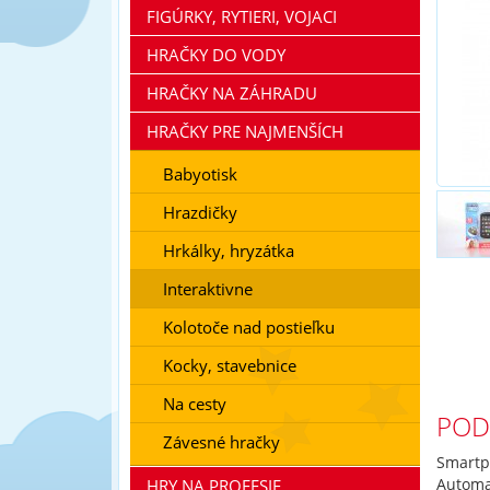
FIGÚRKY, RYTIERI, VOJACI
HRAČKY DO VODY
HRAČKY NA ZÁHRADU
HRAČKY PRE NAJMENŠÍCH
Babyotisk
Hrazdičky
Hrkálky, hryzátka
Interaktivne
Kolotoče nad postieľku
Kocky, stavebnice
Na cesty
POD
Závesné hračky
Smartp
Automa
HRY NA PROFESIE