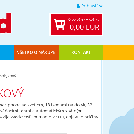
Prihlásiť sa
0
položiek v košíku
0,00 EUR
VŠETKO O NÁKUPE
KONTAKT
dotykový
KOVÝ
martphone so svetlom, 18 ikonami na dotyk, 32
yzváňacími tónmi a automatickým spätným
zvíja zvedavosť, vnímanie zvuku, objavuje príčiny