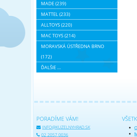
MADE (239)
MATTEL (233)
ALLTOYS (220)
MAC TOYS (214)
MORAVSKÁ ÚSTŘEDNA BRNO
(172)
ĎALŠIE ...
PORADÍME VÁM!
VŠET
INFO@KUZELNYHRAD.SK
O
M
02 2057 0036