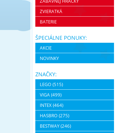
ZÁBAVNEJ HRAČKY
ZVIERATKÁ
BATERIE
ŠPECIÁLNE PONUKY:
AKCIE
NOVINKY
ZNAČKY:
LEGO (515)
VIGA (499)
INTEX (464)
HASBRO (275)
BESTWAY (246)