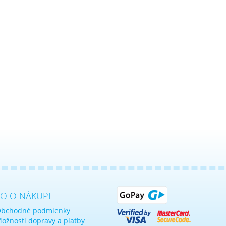
KO O NÁKUPE
bchodné podmienky
ožnosti dopravy a platby