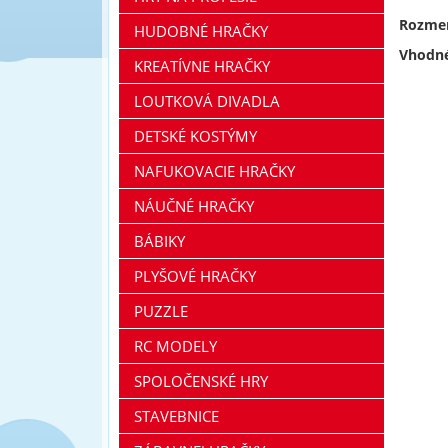
Rozmer
HUDOBNÉ HRAČKY
Vhodné
KREATÍVNE HRAČKY
LOUTKOVÁ DIVADLA
DETSKÉ KOSTÝMY
NAFUKOVACIE HRAČKY
NÁUČNÉ HRAČKY
BÁBIKY
PLYŠOVÉ HRAČKY
PUZZLE
RC MODELY
SPOLOČENSKÉ HRY
STAVEBNICE