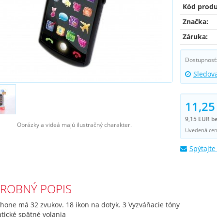
Kód produ
Značka:
Záruka:
Dostupnosť
Sledov
11,25
9,15 EUR b
Obrázky a videá majú ilustračný charakter.
Uvedená cena
Spýtajte
ROBNÝ POPIS
hone má 32 zvukov. 18 ikon na dotyk. 3 Vyzváňacie tóny
tické spätné volania