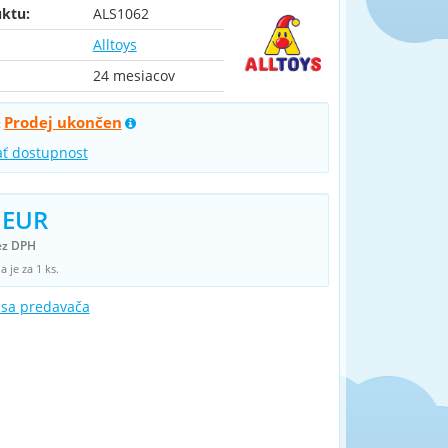
ktu:
ALS1062
Alltoys
24 mesiacov
Prodej ukončen
:
ať dostupnost
 EUR
ez DPH
 je za 1 ks.
 sa predavača