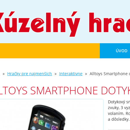
ÚVOD
d
Hračky pre najmenších
Interaktivne
Alltoys Smartphone 
LTOYS SMARTPHONE DOTY
Dotykový s
zvuky, 3 v
volaním. Ro
a dôsledky.