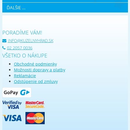
ĎALŠIE ...
PORADÍME VÁM!
INFO@KUZELNYHRAD.SK
02 2057 0036
VŠETKO O NÁKUPE
Obchodné podmienky
Možnosti dopravy a platby
Reklamácie
Odstúpenie od zmluvy