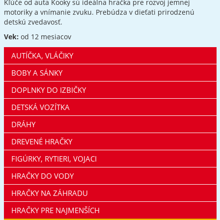
Kľúče od auta Kooky sú ideálna hračka pre rozvoj jemnej
motoriky a vnímanie zvuku. Prebúdza v dieťati prirodzenú
detskú zvedavosť.
Vek:
od 12 mesiacov
AUTÍČKA, VLÁČIKY
BOBY A SÁNKY
DOPLNKY DO IZBIČKY
DETSKÁ VOZÍTKA
DRÁHY
DREVENÉ HRAČKY
FIGÚRKY, RYTIERI, VOJACI
HRAČKY DO VODY
HRAČKY NA ZÁHRADU
HRAČKY PRE NAJMENŠÍCH