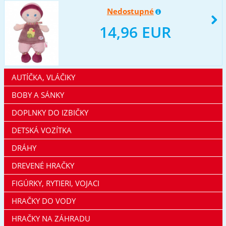
Nedostupné
14,96 EUR
AUTÍČKA, VLÁČIKY
BOBY A SÁNKY
DOPLNKY DO IZBIČKY
DETSKÁ VOZÍTKA
DRÁHY
DREVENÉ HRAČKY
FIGÚRKY, RYTIERI, VOJACI
HRAČKY DO VODY
HRAČKY NA ZÁHRADU