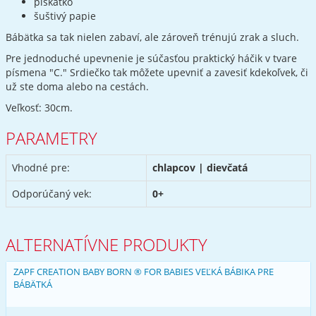
pískatko
šuštivý papie
Bábätka sa tak nielen zabaví, ale zároveň trénujú zrak a sluch.
Pre jednoduché upevnenie je súčasťou praktický háčik v tvare
písmena "C." Srdiečko tak môžete upevniť a zavesiť kdekoľvek, či
už ste doma alebo na cestách.
Veľkosť: 30cm.
PARAMETRY
Vhodné pre:
chlapcov | dievčatá
Odporúčaný vek:
0+
ALTERNATÍVNE PRODUKTY
ZAPF CREATION BABY BORN ® FOR BABIES VEĽKÁ BÁBIKA PRE
BÁBÄTKÁ