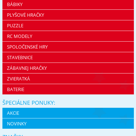
BÁBIKY
PLYŠOVÉ HRAČKY
PUZZLE
RC MODELY
SPOLOČENSKÉ HRY
STAVEBNICE
ZÁBAVNEJ HRAČKY
ZVIERATKÁ
BATERIE
ŠPECIÁLNE PONUKY:
AKCIE
NOVINKY