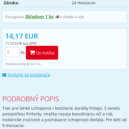
Záruka:
24 mesiacov
Skladom 1 ks
v stredu u vás
Dostupnosť:
14,17 EUR
11,52 EUR bez DPH
ks
Do košíka
Uvedená cena je za 1 ks.
Spýtajte sa predavača
PODROBNÝ POPIS
Tvar pre ľahké uchopenie i kotúľanie, korálky hrkajú. S veselú
postavičkou Príšerky. Hračka rozvíja koordináciu očí a rúk,
motorické zručnosti a poznávacie schopnosti dieťaťa. Pre deti od
9 mesiacov.