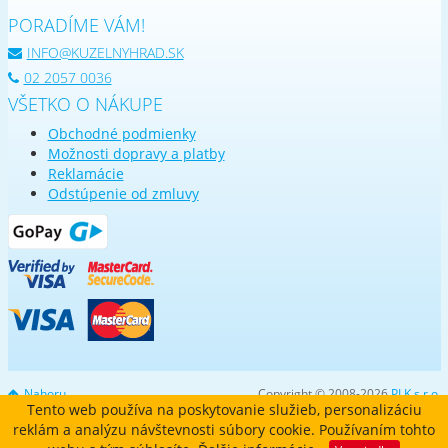
PORADÍME VÁM!
INFO@KUZELNYHRAD.SK
02 2057 0036
VŠETKO O NÁKUPE
Obchodné podmienky
Možnosti dopravy a platby
Reklamácie
Odstúpenie od zmluvy
Nahoru
Copyright © 2008-2026
PLK s.r.o.
Tento web používa na poskytovanie služieb, personalizáciu
reklám a analýzu návštevnosti súbory cookie. Používaním tohto