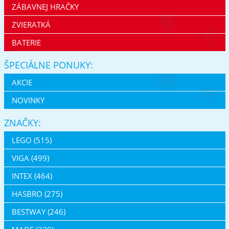
ZÁBAVNEJ HRAČKY
ZVIERATKÁ
BATERIE
ŠPECIÁLNE PONUKY:
AKCIE
NOVINKY
ZNAČKY:
LEGO (515)
VIGA (499)
INTEX (464)
HASBRO (275)
BESTWAY (246)