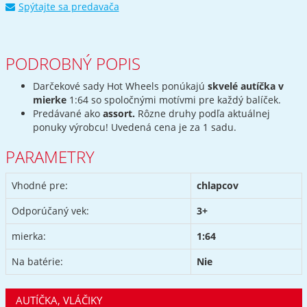
Spýtajte sa predavača
PODROBNÝ POPIS
Darčekové sady Hot Wheels ponúkajú
skvelé autíčka v
mierke
1:64 so spoločnými motívmi pre každý balíček.
Predávané ako
assort.
Rôzne druhy podľa aktuálnej
ponuky výrobcu! Uvedená cena je za 1 sadu.
PARAMETRY
Vhodné pre:
chlapcov
Odporúčaný vek:
3+
mierka:
1:64
Na batérie:
Nie
AUTÍČKA, VLÁČIKY