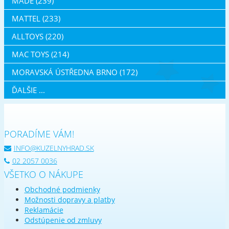
MADE (239)
MATTEL (233)
ALLTOYS (220)
MAC TOYS (214)
MORAVSKÁ ÚSTŘEDNA BRNO (172)
ĎALŠIE ...
PORADÍME VÁM!
INFO@KUZELNYHRAD.SK
02 2057 0036
VŠETKO O NÁKUPE
Obchodné podmienky
Možnosti dopravy a platby
Reklamácie
Odstúpenie od zmluvy