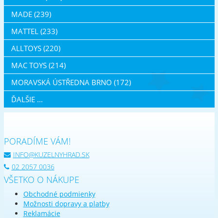
MADE (239)
MATTEL (233)
ALLTOYS (220)
MAC TOYS (214)
MORAVSKÁ ÚSTŘEDNA BRNO (172)
ĎALŠIE ...
PORADÍME VÁM!
INFO@KUZELNYHRAD.SK
02 2057 0036
VŠETKO O NÁKUPE
Obchodné podmienky
Možnosti dopravy a platby
Reklamácie