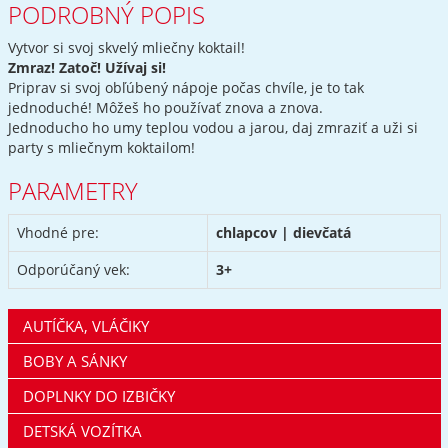
PODROBNÝ POPIS
Vytvor si svoj skvelý mliečny koktail!
Zmraz! Zatoč! Užívaj si!
Priprav si svoj obľúbený nápoje počas chvíle, je to tak
jednoduché! Môžeš ho používať znova a znova.
Jednoducho ho umy teplou vodou a jarou, daj zmraziť a uži si
party s mliečnym koktailom!
PARAMETRY
Vhodné pre:
chlapcov | dievčatá
Odporúčaný vek:
3+
AUTÍČKA, VLÁČIKY
BOBY A SÁNKY
DOPLNKY DO IZBIČKY
DETSKÁ VOZÍTKA