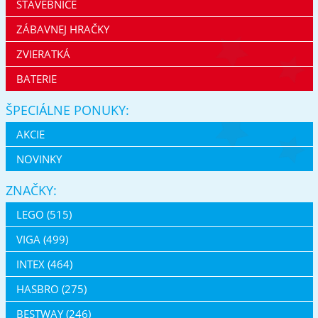
STAVEBNICE
ZÁBAVNEJ HRAČKY
ZVIERATKÁ
BATERIE
ŠPECIÁLNE PONUKY:
AKCIE
NOVINKY
ZNAČKY:
LEGO (515)
VIGA (499)
INTEX (464)
HASBRO (275)
BESTWAY (246)