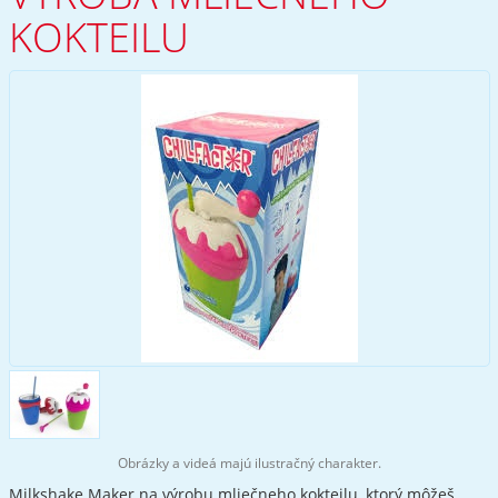
KOKTEILU
Obrázky a videá majú ilustračný charakter.
Milkshake Maker na výrobu mliečneho kokteilu, ktorý môžeš