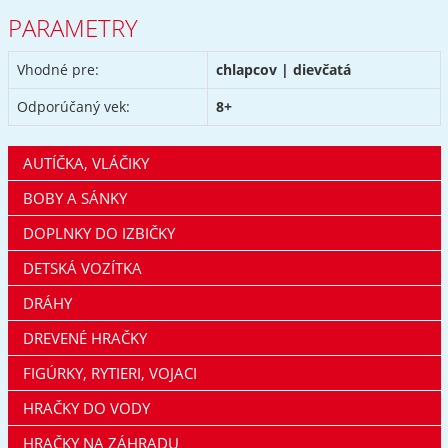
PARAMETRY
Vhodné pre:
chlapcov | dievčatá
Odporúčaný vek:
8+
AUTÍČKA, VLÁČIKY
BOBY A SÁNKY
DOPLNKY DO IZBIČKY
DETSKÁ VOZÍTKA
DRÁHY
DREVENÉ HRAČKY
FIGÚRKY, RYTIERI, VOJACI
HRAČKY DO VODY
HRAČKY NA ZÁHRADU