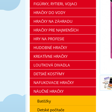
FIGÚRKY, RYTIERI, VOJACI
HRAČKY DO VODY
HRAČKY NA ZÁHRADU
HRAČKY PRE NAJMENŠÍCH
HRY NA PROFESIE
HUDOBNÉ HRAČKY
KREATÍVNE HRAČKY
LOUTKOVÁ DIVADLA
DETSKÉ KOSTÝMY
NAFUKOVACIE HRAČKY
NÁUČNÉ HRAČKY
Batôžky
Detské počítače