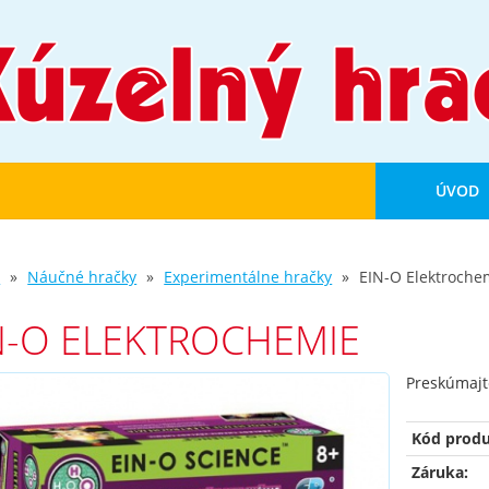
ÚVOD
d
Náučné hračky
Experimentálne hračky
EIN-O Elektroche
N-O ELEKTROCHEMIE
Preskúmajte
Kód produ
Záruka: