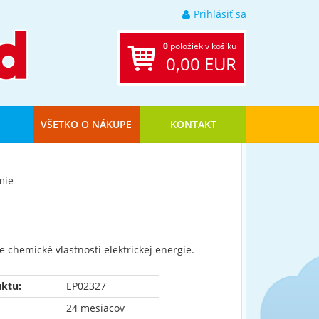
Prihlásiť sa
0
položiek v košíku
0,00 EUR
VŠETKO O NÁKUPE
KONTAKT
mie
 chemické vlastnosti elektrickej energie.
ktu:
EP02327
24 mesiacov