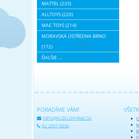
MATTEL (233)
ALLTOYS (220)
MAC TOYS (214)
MORAVSKÁ ÚSTŘEDNA BRNO
(172)
ĎALŠIE ...
PORADÍME VÁM!
VŠET
INFO@KUZELNYHRAD.SK
O
M
02 2057 0036
R
O