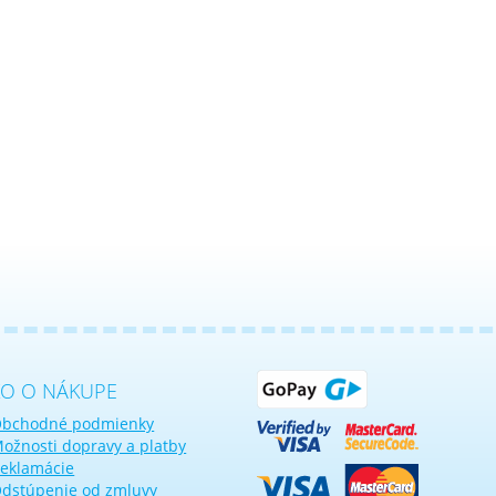
KO O NÁKUPE
bchodné podmienky
ožnosti dopravy a platby
eklamácie
dstúpenie od zmluvy