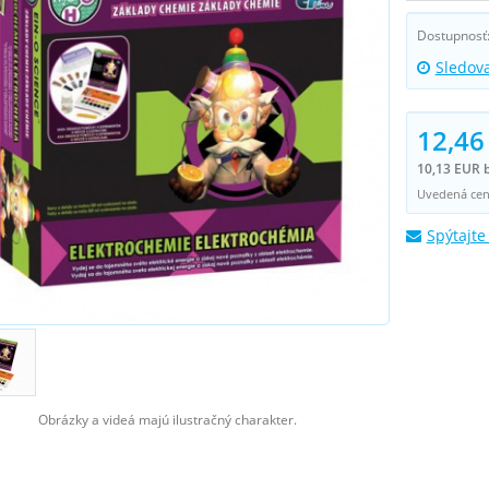
Dostupnosť
Sledov
12,46
10,13 EUR 
Uvedená cena
Spýtajte
Obrázky a videá majú ilustračný charakter.