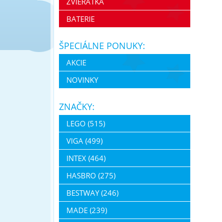
ZVIERATKÁ
BATERIE
ŠPECIÁLNE PONUKY:
AKCIE
NOVINKY
ZNAČKY:
LEGO (515)
VIGA (499)
INTEX (464)
HASBRO (275)
BESTWAY (246)
MADE (239)