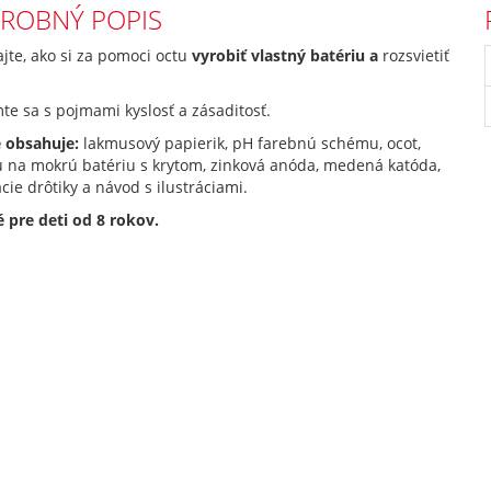
ROBNÝ POPIS
jte, ako si za pomoci octu
vyrobiť vlastný batériu a
rozsvietiť
e sa s pojmami kyslosť a zásaditosť.
e obsahuje:
lakmusový papierik, pH farebnú schému, ocot,
 na mokrú batériu s krytom, zinková anóda, medená katóda,
cie drôtiky a návod s ilustráciami.
 pre deti od 8 rokov.