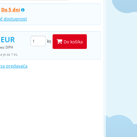
Do 5 dní
:
ať dostupnost
 EUR
ks
Do košíka
bez DPH
 je za 1 ks.
 sa predavača