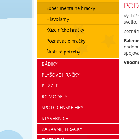
POD
Experimentálne hračky
Vyskúša
Hlavolamy
svetlo.
Kúzelnícke hračky
Zoznámt
Poznávacie hračky
Baleni
nádobu
Školské potreby
spojova
Vhodné
BÁBIKY
PLYŠOVÉ HRAČKY
PUZZLE
RC MODELY
SPOLOČENSKÉ HRY
STAVEBNICE
ZÁBAVNEJ HRAČKY