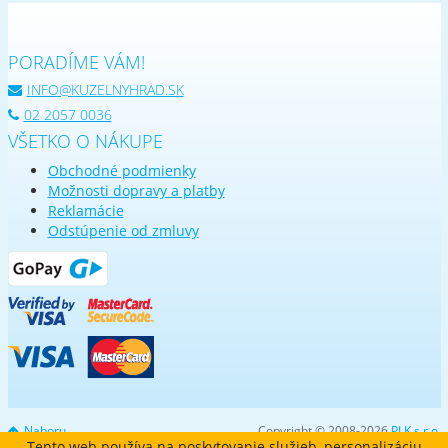
PORADÍME VÁM!
INFO@KUZELNYHRAD.SK
02 2057 0036
VŠETKO O NÁKUPE
Obchodné podmienky
Možnosti dopravy a platby
Reklamácie
Odstúpenie od zmluvy
Nahoru
Copyright © 2008-2026
PLK s.r.o.
Tento web používa na poskytovanie služieb, personalizáciu