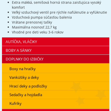
Extra mäkká, semišová horná strana zaisťujúca vysoký
komfort
Veľký vzduchový ventil pre rýchle nafúknutie a vyfúknutie
Vzduchová pumpa súčasťou balenia
Vrátane prenosnej tašky
Maximálna nosnosť 22,7 kg
Vhodné pre deti veku 3-6 rokov
AUTÍČKA, VLÁČIKY
BOBY A SÁNKY
DOPLNKY DO IZBIČKY
Boxy na hračky
Vankúšiky a deky
Hrací deky a podložky
Sedačky a hojdadla
Kufríky