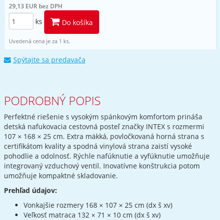
29,13 EUR bez DPH
ks
Do košíka
Uvedená cena je za 1 ks.
Spýtajte sa predavača
PODROBNÝ POPIS
Perfektné riešenie s vysokým spánkovým komfortom prináša
detská nafukovacia cestovná posteľ značky INTEX s rozmermi
107 × 168 × 25 cm. Extra mäkká, povločkovaná horná strana s
certifikátom kvality a spodná vinylová strana zaistí vysoké
pohodlie a odolnosť. Rýchle nafúknutie a vyfúknutie umožňuje
integrovaný vzduchový ventil. Inovatívne konštrukcia potom
umožňuje kompaktné skladovanie.
Prehľad údajov:
Vonkajšie rozmery 168 × 107 × 25 cm (dx š xv)
Veľkosť matraca 132 × 71 × 10 cm (dx š xv)