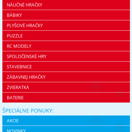
NÁUČNÉ HRAČKY
BÁBIKY
PLYŠOVÉ HRAČKY
PUZZLE
RC MODELY
SPOLOČENSKÉ HRY
STAVEBNICE
ZÁBAVNEJ HRAČKY
ZVIERATKÁ
BATERIE
ŠPECIÁLNE PONUKY:
AKCIE
NOVINKY