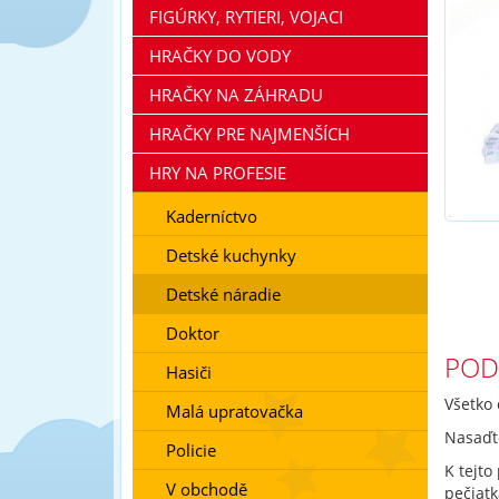
FIGÚRKY, RYTIERI, VOJACI
HRAČKY DO VODY
HRAČKY NA ZÁHRADU
HRAČKY PRE NAJMENŠÍCH
HRY NA PROFESIE
Kaderníctvo
Detské kuchynky
Detské náradie
Doktor
POD
Hasiči
Všetko 
Malá upratovačka
Nasaďte
Policie
K tejto
V obchodě
pečiatk