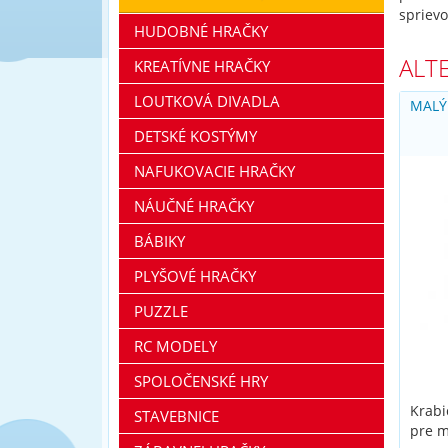
sprievo
HUDOBNÉ HRAČKY
ALT
KREATÍVNE HRAČKY
LOUTKOVÁ DIVADLA
MALÝ
DETSKÉ KOSTÝMY
NAFUKOVACIE HRAČKY
NÁUČNÉ HRAČKY
BÁBIKY
PLYŠOVÉ HRAČKY
PUZZLE
RC MODELY
SPOLOČENSKÉ HRY
Krabi
STAVEBNICE
pre m