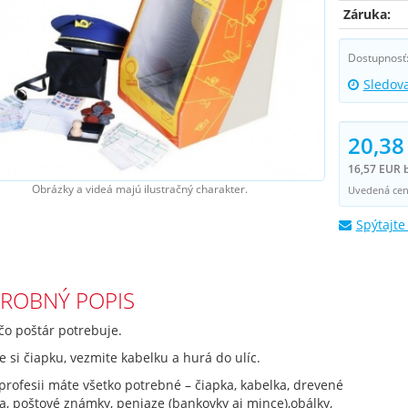
Záruka:
Dostupnosť
Sledov
20,38
16,57 EUR 
Obrázky a videá majú ilustračný charakter.
Uvedená cena
Spýtajte
ROBNÝ POPIS
čo poštár potrebuje.
 si čiapku, vezmite kabelku a hurá do ulíc.
 profesii máte všetko potrebné – čiapka, kabelka, drevené
a, poštové známky, peniaze (bankovky aj mince),obálky,