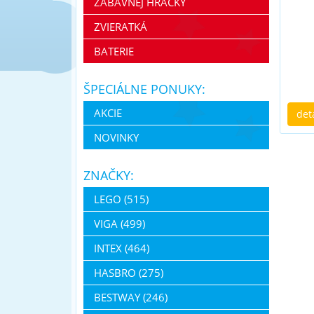
ZÁBAVNEJ HRAČKY
ZVIERATKÁ
BATERIE
ŠPECIÁLNE PONUKY:
AKCIE
det
NOVINKY
ZNAČKY:
LEGO (515)
VIGA (499)
INTEX (464)
HASBRO (275)
BESTWAY (246)