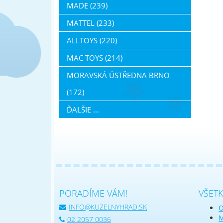
MADE (239)
MATTEL (233)
ALLTOYS (220)
MAC TOYS (214)
MORAVSKÁ ÚSTŘEDNA BRNO
(172)
ĎALŠIE ...
PORADÍME VÁM!
VŠET
INFO@KUZELNYHRAD.SK
O
M
02 2057 0036