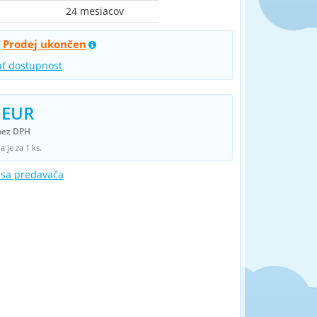
24 mesiacov
Prodej ukončen
:
ať dostupnost
 EUR
bez DPH
 je za 1 ks.
 sa predavača