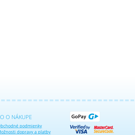
KO O NÁKUPE
bchodné podmienky
ožnosti dopravy a platby