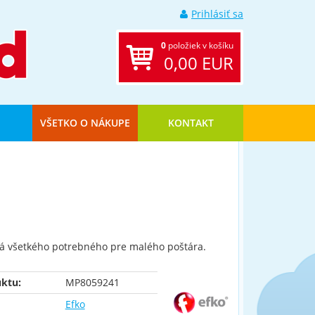
Prihlásiť sa
0
položiek v košíku
0,00 EUR
VŠETKO O NÁKUPE
KONTAKT
ná všetkého potrebného pre malého poštára.
ktu:
MP8059241
Efko