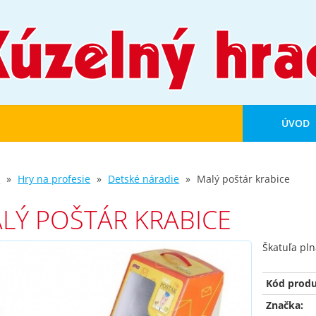
ÚVOD
d
Hry na profesie
Detské náradie
Malý poštár krabice
LÝ POŠTÁR KRABICE
Škatuľa pl
Kód produ
Značka: