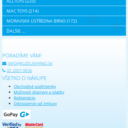
ALLTOYS (220)
MAC TOYS (214)
MORAVSKÁ ÚSTŘEDNA BRNO (172)
ĎALŠIE ...
PORADÍME VÁM!
INFO@KUZELNYHRAD.SK
02 2057 0036
VŠETKO O NÁKUPE
Obchodné podmienky
Možnosti dopravy a platby
Reklamácie
Odstúpenie od zmluvy