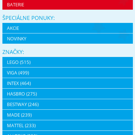
BATERIE
ŠPECIÁLNE PONUKY:
AKCIE
NOVINKY
ZNAČKY:
LEGO (515)
VIGA (499)
INTEX (464)
HASBRO (275)
BESTWAY (246)
MADE (239)
MATTEL (233)