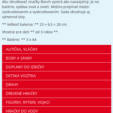
Aku skrutkovač značky Bosch vyzerá ako naozajstný. Je na
batérie, vydáva zvuk a svieti. Možno prepínať medzi
zaskrutkovaním a vyskrutkovaním. Sada obsahuje aj
výmenné bity.
** Veľkosť balenia: ** 23 × 6,5 × 28 cm.
Vhodné pre deti ** od 3 rokov **.
** Batérie: ** 3 x AA
AUTÍČKA, VLÁČIKY
BOBY A SÁNKY
DOPLNKY DO IZBIČKY
DETSKÁ VOZÍTKA
DRÁHY
DREVENÉ HRAČKY
FIGÚRKY, RYTIERI, VOJACI
HRAČKY DO VODY