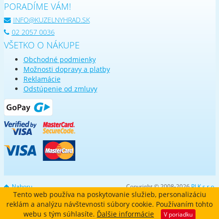
PORADÍME VÁM!
INFO@KUZELNYHRAD.SK
02 2057 0036
VŠETKO O NÁKUPE
Obchodné podmienky
Možnosti dopravy a platby
Reklamácie
Odstúpenie od zmluvy
Nahoru
Copyright © 2008-2026
PLK s.r.o.
Tento web používa na poskytovanie služieb, personalizáciu
reklám a analýzu návštevnosti súbory cookie. Používaním tohto
webu s tým súhlasíte.
Ďalšie informácie
V poriadku