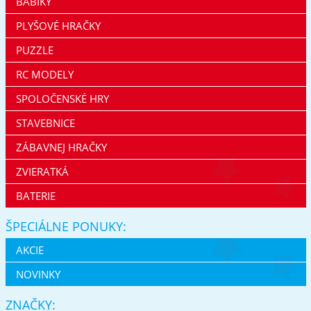
BÁBIKY
PLYŠOVÉ HRAČKY
PUZZLE
RC MODELY
SPOLOČENSKÉ HRY
STAVEBNICE
ZÁBAVNEJ HRAČKY
ZVIERATKÁ
BATERIE
ŠPECIÁLNE PONUKY:
AKCIE
NOVINKY
ZNAČKY: