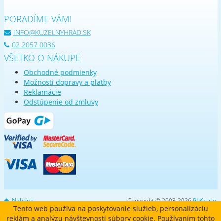
PORADÍME VÁM!
INFO@KUZELNYHRAD.SK
02 2057 0036
VŠETKO O NÁKUPE
Obchodné podmienky
Možnosti dopravy a platby
Reklamácie
Odstúpenie od zmluvy
Nahoru
Copyright © 2008-2026
PLK s.r.o.
Tento web používa na poskytovanie služieb, personalizáciu
reklám a analýzu návštevnosti súbory cookie. Používaním tohto