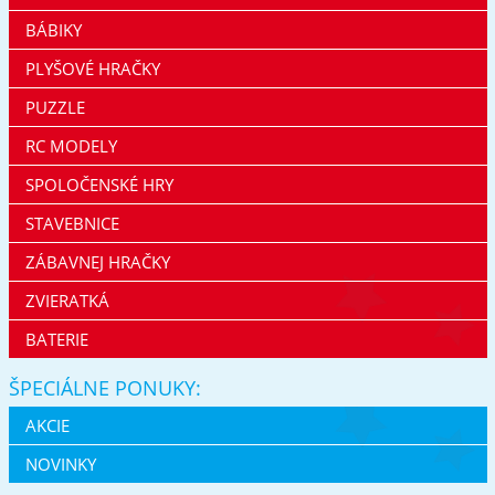
BÁBIKY
PLYŠOVÉ HRAČKY
PUZZLE
RC MODELY
SPOLOČENSKÉ HRY
STAVEBNICE
ZÁBAVNEJ HRAČKY
ZVIERATKÁ
BATERIE
ŠPECIÁLNE PONUKY:
AKCIE
NOVINKY