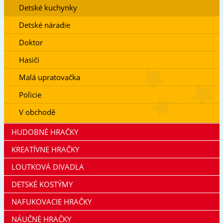
Detské kuchynky
Detské náradie
Doktor
Hasiči
Malá upratovačka
Policie
V obchodě
HUDOBNÉ HRAČKY
KREATÍVNE HRAČKY
LOUTKOVÁ DIVADLA
DETSKÉ KOSTÝMY
NAFUKOVACIE HRAČKY
NÁUČNÉ HRAČKY