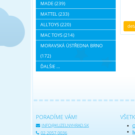
MADE (239)
MATTEL (233)
ALLTOYS (220)
det
MAC TOYS (214)
MORAVSKÁ ÚSTŘEDNA BRNO
(172)
ĎALŠIE ...
PORADÍME VÁM!
VŠET
INFO@KUZELNYHRAD.SK
O
M
02 2057 0036