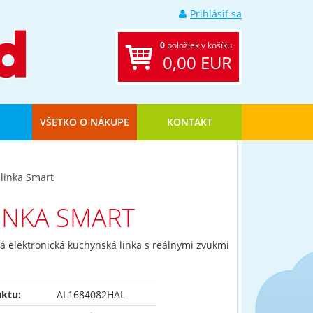
Prihlásiť sa
0
položiek v košíku
0,00 EUR
VŠETKO O NÁKUPE
KONTAKT
 linka Smart
INKA SMART
á elektronická kuchynská linka s reálnymi zvukmi
ktu:
AL1684082HAL