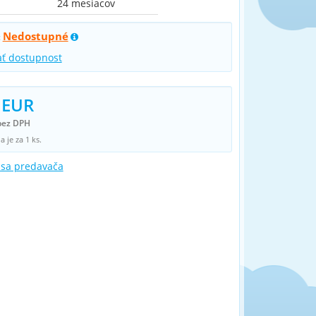
24 mesiacov
Nedostupné
:
ať dostupnost
 EUR
bez DPH
 je za 1 ks.
 sa predavača