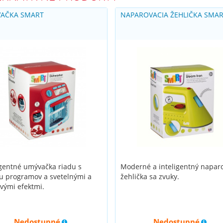
AČKA SMART
NAPAROVACIA ŽEHLIČKA SMA
igentné umývačka riadu s
Moderné a inteligentný napar
u programov a svetelnými a
žehlička sa zvuky.
vými efektmi.
Nedostupné
Nedostupné