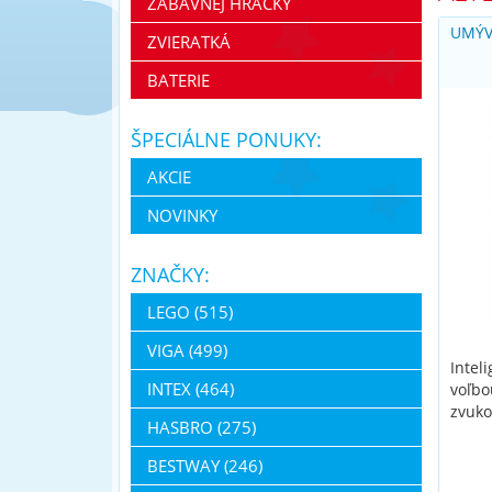
ZÁBAVNEJ HRAČKY
UMÝV
ZVIERATKÁ
BATERIE
ŠPECIÁLNE PONUKY:
AKCIE
NOVINKY
ZNAČKY:
LEGO (515)
VIGA (499)
Intel
INTEX (464)
voľbo
zvuko
HASBRO (275)
BESTWAY (246)