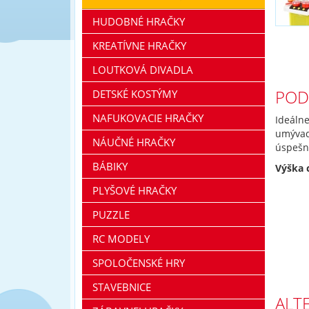
HUDOBNÉ HRAČKY
KREATÍVNE HRAČKY
LOUTKOVÁ DIVADLA
POD
DETSKÉ KOSTÝMY
NAFUKOVACIE HRAČKY
Ideálne
umývad
NÁUČNÉ HRAČKY
úspešn
BÁBIKY
Výška 
PLYŠOVÉ HRAČKY
PUZZLE
RC MODELY
SPOLOČENSKÉ HRY
STAVEBNICE
ALT