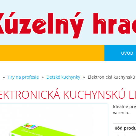
ÚVOD
d
Hry na profesie
Detské kuchynky
Elektronická kuchynskú
EKTRONICKÁ KUCHYNSKÚ L
Ideálne prv
varenia.
Kód produ