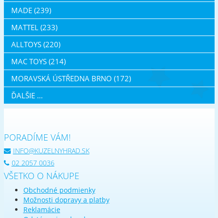
MADE (239)
MATTEL (233)
ALLTOYS (220)
MAC TOYS (214)
MORAVSKÁ ÚSTŘEDNA BRNO (172)
ĎALŠIE ...
PORADÍME VÁM!
INFO@KUZELNYHRAD.SK
02 2057 0036
VŠETKO O NÁKUPE
Obchodné podmienky
Možnosti dopravy a platby
Reklamácie