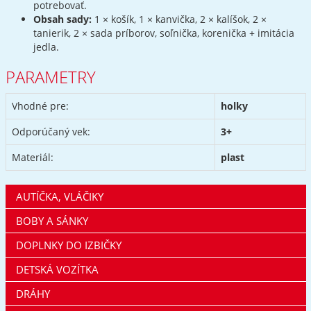
potrebovať.
Obsah sady:
1 × košík, 1 × kanvička, 2 × kalíšok, 2 ×
tanierik, 2 × sada príborov, soľnička, korenička + imitácia
jedla.
PARAMETRY
Vhodné pre:
holky
Odporúčaný vek:
3+
Materiál:
plast
AUTÍČKA, VLÁČIKY
BOBY A SÁNKY
DOPLNKY DO IZBIČKY
DETSKÁ VOZÍTKA
DRÁHY