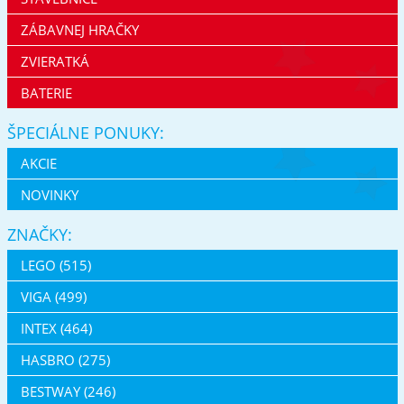
ZÁBAVNEJ HRAČKY
ZVIERATKÁ
BATERIE
ŠPECIÁLNE PONUKY:
AKCIE
NOVINKY
ZNAČKY:
LEGO (515)
VIGA (499)
INTEX (464)
HASBRO (275)
BESTWAY (246)