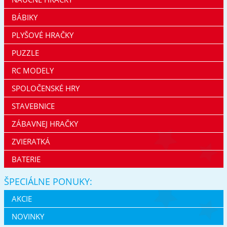
BÁBIKY
PLYŠOVÉ HRAČKY
PUZZLE
RC MODELY
SPOLOČENSKÉ HRY
STAVEBNICE
ZÁBAVNEJ HRAČKY
ZVIERATKÁ
BATERIE
ŠPECIÁLNE PONUKY:
AKCIE
NOVINKY