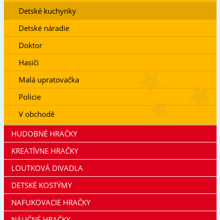
Detské kuchynky
Detské náradie
Doktor
Hasiči
Malá upratovačka
Policie
V obchodě
HUDOBNÉ HRAČKY
KREATÍVNE HRAČKY
LOUTKOVÁ DIVADLA
DETSKÉ KOSTÝMY
NAFUKOVACIE HRAČKY
NÁUČNÉ HRAČKY