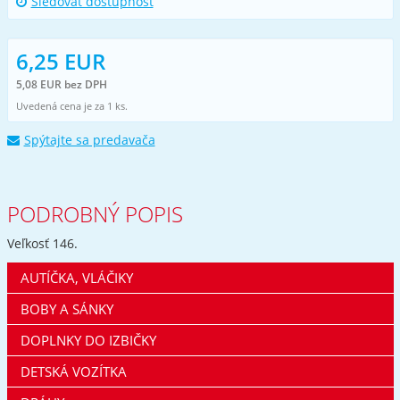
Sledovať dostupnost
6,25 EUR
5,08 EUR bez DPH
Uvedená cena je za 1 ks.
Spýtajte sa predavača
PODROBNÝ POPIS
Veľkosť 146.
AUTÍČKA, VLÁČIKY
BOBY A SÁNKY
DOPLNKY DO IZBIČKY
DETSKÁ VOZÍTKA