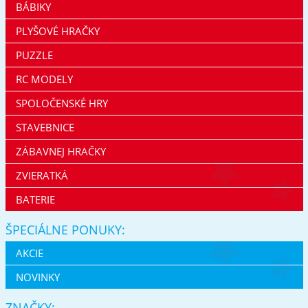
BÁBIKY
PLYŠOVÉ HRAČKY
PUZZLE
RC MODELY
SPOLOČENSKÉ HRY
STAVEBNICE
ZÁBAVNEJ HRAČKY
ZVIERATKÁ
BATERIE
ŠPECIÁLNE PONUKY:
AKCIE
NOVINKY
ZNAČKY: