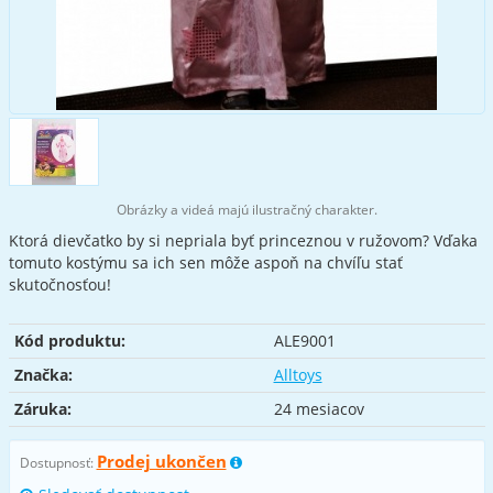
Obrázky a videá majú ilustračný charakter.
Ktorá dievčatko by si nepriala byť princeznou v ružovom? Vďaka
tomuto kostýmu sa ich sen môže aspoň na chvíľu stať
skutočnosťou!
Kód produktu:
ALE9001
Značka:
Alltoys
Záruka:
24 mesiacov
Prodej ukončen
Dostupnosť: