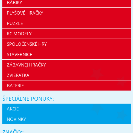
BÁBIKY
PLYŠOVÉ HRAČKY
PUZZLE
RC MODELY
SPOLOČENSKÉ HRY
STAVEBNICE
ZÁBAVNEJ HRAČKY
ZVIERATKÁ
BATERIE
ŠPECIÁLNE PONUKY:
AKCIE
NOVINKY
ZNAČKY: