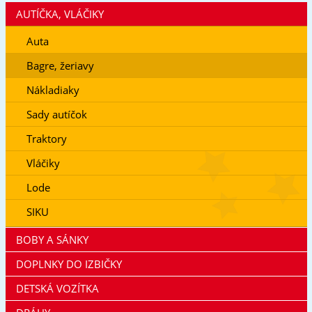
AUTÍČKA, VLÁČIKY
Auta
Bagre, žeriavy
Nákladiaky
Sady autíčok
Traktory
Vláčiky
Lode
SIKU
BOBY A SÁNKY
DOPLNKY DO IZBIČKY
DETSKÁ VOZÍTKA