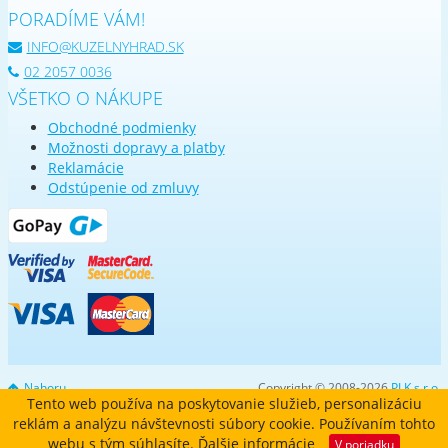
PORADÍME VÁM!
INFO@KUZELNYHRAD.SK
02 2057 0036
VŠETKO O NÁKUPE
Obchodné podmienky
Možnosti dopravy a platby
Reklamácie
Odstúpenie od zmluvy
Nahoru
Copyright © 2008-2026
PLK s.r.o.
Tento web používa na poskytovanie služieb, personalizáciu
reklám a analýzu návštevnosti súbory cookie. Používaním tohto
webu s tým súhlasíte.
Ďalšie informácie
V poriadku