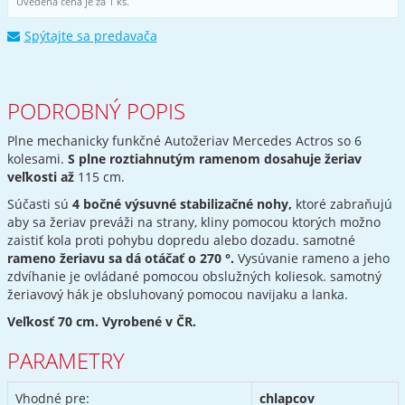
Uvedená cena je za 1 ks.
Spýtajte sa predavača
PODROBNÝ POPIS
Plne mechanicky funkčné Autožeriav Mercedes Actros so 6
kolesami.
S plne roztiahnutým ramenom dosahuje žeriav
veľkosti až
115 cm.
Súčasti sú
4 bočné výsuvné stabilizačné nohy,
ktoré zabraňujú
aby sa žeriav preváži na strany, kliny pomocou ktorých možno
zaistiť kola proti pohybu dopredu alebo dozadu. samotné
rameno žeriavu sa dá otáčať o 270 °.
Vysúvanie rameno a jeho
zdvíhanie je ovládané pomocou obslužných koliesok. samotný
žeriavový hák je obsluhovaný pomocou navijaku a lanka.
Veľkosť 70 cm. Vyrobené v ČR.
PARAMETRY
Vhodné pre:
chlapcov