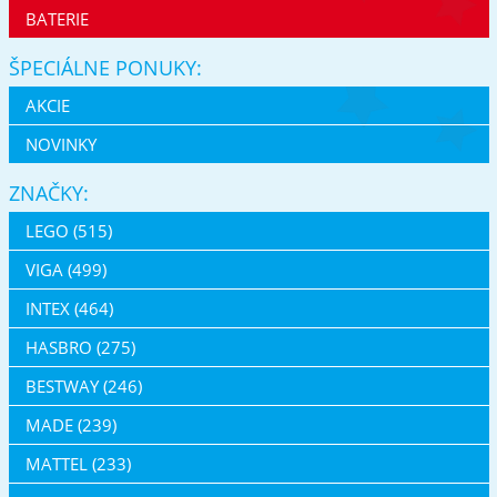
BATERIE
ŠPECIÁLNE PONUKY:
AKCIE
NOVINKY
ZNAČKY:
LEGO (515)
VIGA (499)
INTEX (464)
HASBRO (275)
BESTWAY (246)
MADE (239)
MATTEL (233)