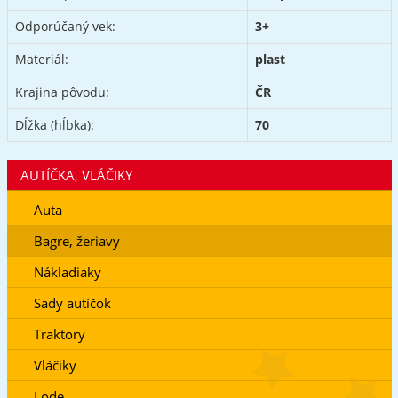
Odporúčaný vek:
3+
Materiál:
plast
Krajina pôvodu:
ČR
Dĺžka (hĺbka):
70
AUTÍČKA, VLÁČIKY
Auta
Bagre, žeriavy
Nákladiaky
Sady autíčok
Traktory
Vláčiky
Lode