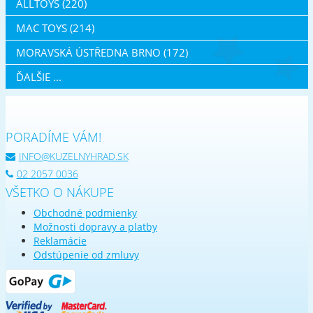
ALLTOYS (220)
MAC TOYS (214)
MORAVSKÁ ÚSTŘEDNA BRNO (172)
ĎALŠIE ...
PORADÍME VÁM!
INFO@KUZELNYHRAD.SK
02 2057 0036
VŠETKO O NÁKUPE
Obchodné podmienky
Možnosti dopravy a platby
Reklamácie
Odstúpenie od zmluvy