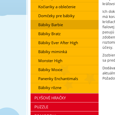
kráľovs
Kočiariky a oblečenie
Ich dok
Domčeky pre bábiky
má kor
krídlac
Bábiky Barbie
fialove
pasujú 
Bábiky Bratz
zdobenú
roztomi
Bábiky Ever After High
účesy.
Bábiky miminká
Zozbier
sa pre
Monster High
Dodáv
Bábiky Moxie
aktuál
Požado
Panenky Enchantimals
Bábiky rôzne
PLYŠOVÉ HRAČKY
PUZZLE