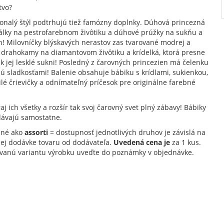
tvo?
onalý štýl podtrhujú tiež famózny doplnky. Dúhová princezná
álky na pestrofarebnom živôtiku a dúhové prúžky na sukňu a
h! Milovníčky blýskavých nerastov zas tvarované modrej a
j drahokamy na diamantovom živôtiku a krídelká, ktorá presne
k jej lesklé sukni! Posledný z čarovných princezien má čelenku
 sladkosťami! Balenie obsahuje bábiku s krídlami, sukienkou,
lé črievičky a odnímateľný príčesok pre originálne farebné
aj ich všetky a rozšír tak svoj čarovný svet plný zábavy! Bábiky
dávajú samostatne.
ané ako
assorti
= dostupnosť jednotlivých druhov je závislá na
nej dodávke tovaru od dodávateľa.
Uvedená cena je
za 1 kus.
vanú variantu výrobku uveďte do poznámky v objednávke.