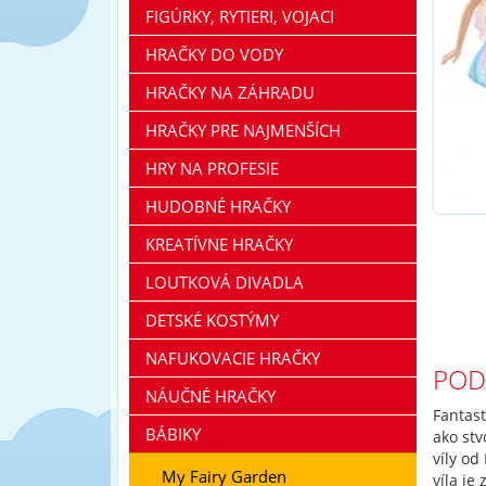
FIGÚRKY, RYTIERI, VOJACI
HRAČKY DO VODY
HRAČKY NA ZÁHRADU
HRAČKY PRE NAJMENŠÍCH
HRY NA PROFESIE
HUDOBNÉ HRAČKY
KREATÍVNE HRAČKY
LOUTKOVÁ DIVADLA
DETSKÉ KOSTÝMY
NAFUKOVACIE HRAČKY
POD
NÁUČNÉ HRAČKY
Fantast
BÁBIKY
ako st
víly od
My Fairy Garden
víla je