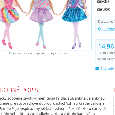
Značka:
Záruka:
Dostupnosť
Sledov
14,96
12,16 EUR 
Obrázky a videá majú ilustračný charakter.
Uvedená cena
Spýtajte
ROBNÝ POPIS
icky zdobené živôtiky, meniteľná krídla, sukienky a čelenky sú
vorené pre rozprávkové dobrodružstvo! Vzhľad každej čarovné
 Barbie ™ je inšpirovaný jej kráľovstvom! Poznáš, ktorá čarovná
 z dúhového, ktorá zo sladkého a ktorá z drahokamového