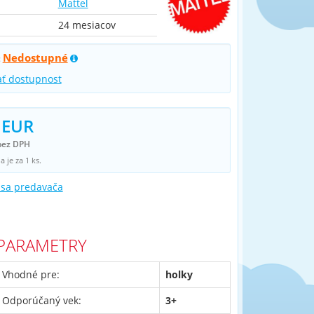
Mattel
24 mesiacov
Nedostupné
:
ať dostupnost
 EUR
bez DPH
 je za 1 ks.
 sa predavača
PARAMETRY
Vhodné pre:
holky
Odporúčaný vek:
3+