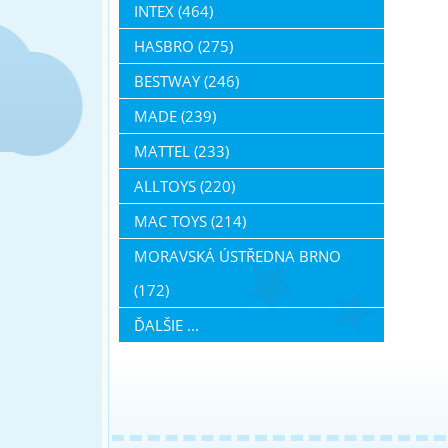
INTEX (464)
HASBRO (275)
BESTWAY (246)
MADE (239)
MATTEL (233)
ALLTOYS (220)
MAC TOYS (214)
MORAVSKÁ ÚSTŘEDNA BRNO
(172)
ĎALŠIE ...