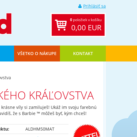
Prihlásiť sa
0
položiek v košíku
0,00 EUR
VŠETKO O NÁKUPE
KONTAKT
ovstva
DKÉHO KRÁĽOVSTVA
 krásne víly si zamiluješ! Ukáž im svoju farebnú
uvidíš, že s Barbie ™ môžeš byť, kým chceš!
ktu:
ALDHM50MAT