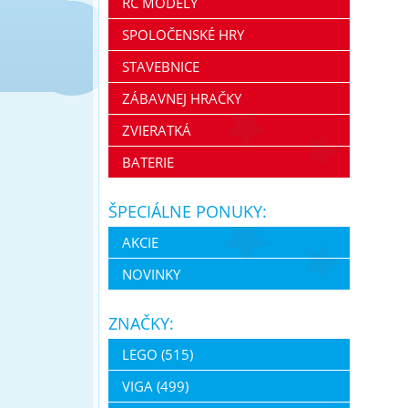
RC MODELY
SPOLOČENSKÉ HRY
STAVEBNICE
ZÁBAVNEJ HRAČKY
ZVIERATKÁ
BATERIE
ŠPECIÁLNE PONUKY:
AKCIE
NOVINKY
ZNAČKY:
LEGO (515)
VIGA (499)