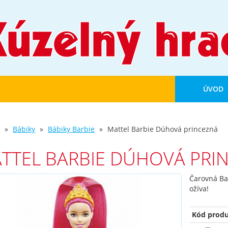
ÚVOD
d
Bábiky
Bábiky Barbie
Mattel Barbie Dúhová princezná
TTEL BARBIE DÚHOVÁ PRI
Čarovná Ba
ožíva!
Kód produ