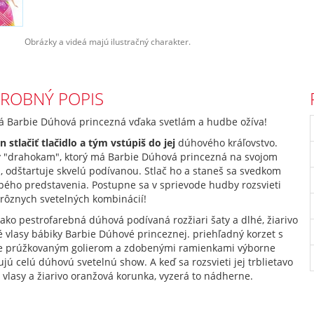
Obrázky a videá majú ilustračný charakter.
ROBNÝ POPIS
á Barbie Dúhová princezná vďaka svetlám a hudbe ožíva!
en stlačiť tlačidlo a tým vstúpiš do jej
dúhového kráľovstvo.
 "drahokam", ktorý má Barbie Dúhová princezná na svojom
, odštartuje skvelú podívanou. Stlač ho a staneš sa svedkom
pého predstavenia. Postupne sa v sprievode hudby rozsvieti
rôznych svetelných kombinácií!
 ako pestrofarebná dúhová podívaná rozžiari šaty a dlhé, žiarivo
 vlasy bábiky Barbie Dúhové princeznej. priehľadný korzet s
e prúžkovaným golierom a zdobenými ramienkami výborne
jú celú dúhovú svetelnú show. A keď sa rozsvieti jej trblietavo
 vlasy a žiarivo oranžová korunka, vyzerá to nádherne.