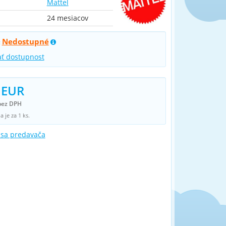
Mattel
24 mesiacov
Nedostupné
:
ať dostupnost
 EUR
bez DPH
 je za 1 ks.
 sa predavača