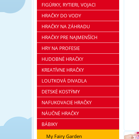
FIGÚRKY, RYTIERI, VOJACI
HRAČKY DO VODY
HRAČKY NA ZÁHRADU
HRAČKY PRE NAJMENŠÍCH
HRY NA PROFESIE
HUDOBNÉ HRAČKY
KREATÍVNE HRAČKY
LOUTKOVÁ DIVADLA
DETSKÉ KOSTÝMY
NAFUKOVACIE HRAČKY
NÁUČNÉ HRAČKY
BÁBIKY
My Fairy Garden