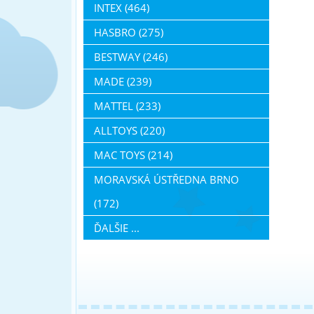
INTEX (464)
HASBRO (275)
BESTWAY (246)
MADE (239)
MATTEL (233)
ALLTOYS (220)
MAC TOYS (214)
MORAVSKÁ ÚSTŘEDNA BRNO
(172)
ĎALŠIE ...