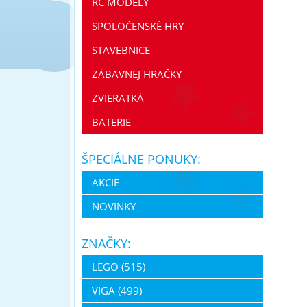
RC MODELY
SPOLOČENSKÉ HRY
STAVEBNICE
ZÁBAVNEJ HRAČKY
ZVIERATKÁ
BATERIE
ŠPECIÁLNE PONUKY:
AKCIE
NOVINKY
ZNAČKY:
LEGO (515)
VIGA (499)