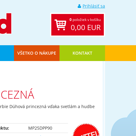
Prihlásiť sa
0
položiek v košíku
0,00 EUR
VŠETKO O NÁKUPE
KONTAKT
NCEZNÁ
rbie Dúhová princezná vďaka svetlám a hudbe
ktu:
MP25DPP90