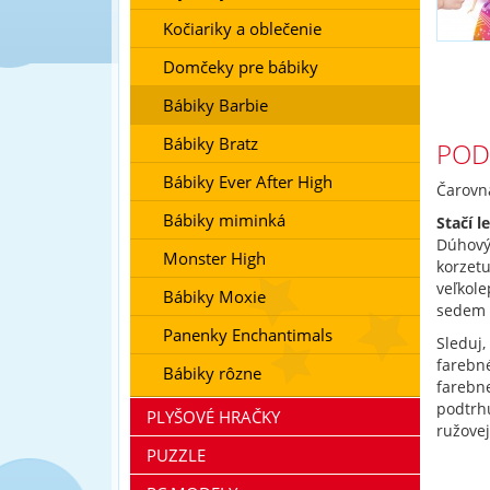
Kočiariky a oblečenie
Domčeky pre bábiky
Bábiky Barbie
Bábiky Bratz
POD
Bábiky Ever After High
Čarovn
Bábiky miminká
Stačí l
Dúhový
Monster High
korzetu
veľkole
Bábiky Moxie
sedem 
Panenky Enchantimals
Sleduj,
farebné
Bábiky rôzne
farebn
podtrhu
PLYŠOVÉ HRAČKY
ružovej
PUZZLE