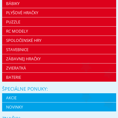
BÁBIKY
PLYŠOVÉ HRAČKY
PUZZLE
RC MODELY
SPOLOČENSKÉ HRY
STAVEBNICE
ZÁBAVNEJ HRAČKY
ZVIERATKÁ
BATERIE
ŠPECIÁLNE PONUKY:
AKCIE
NOVINKY