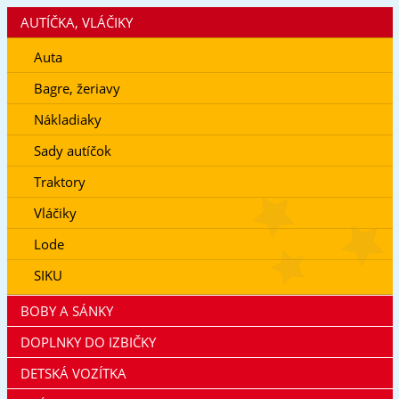
AUTÍČKA, VLÁČIKY
Auta
Bagre, žeriavy
Nákladiaky
Sady autíčok
Traktory
Vláčiky
Lode
SIKU
BOBY A SÁNKY
DOPLNKY DO IZBIČKY
DETSKÁ VOZÍTKA