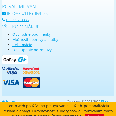
PORADÍME VÁM!
INFO@KUZELNYHRAD.SK
02 2057 0036
VŠETKO O NÁKUPE
Obchodné podmienky
Možnosti dopravy a platby
Reklamácie
Odstúpenie od zmluvy
Nahoru
Copyright © 2008-2026
PLK s.r.o.
Tento web používa na poskytovanie služieb, personalizáciu
reklám a analýzu návštevnosti súbory cookie. Používaním tohto