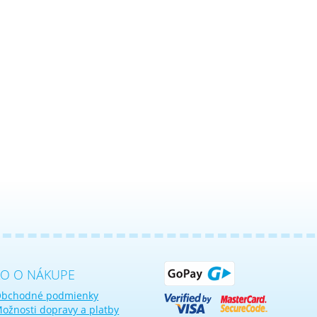
KO O NÁKUPE
bchodné podmienky
ožnosti dopravy a platby