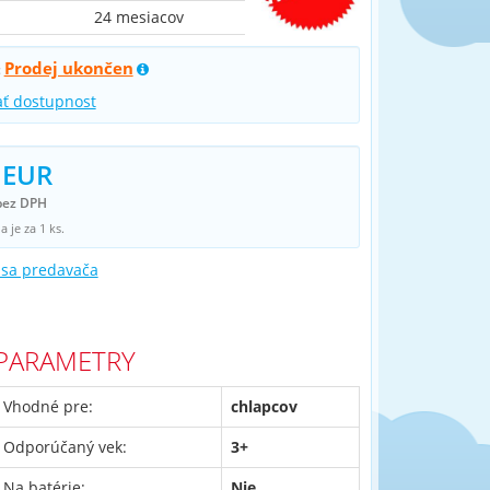
24 mesiacov
Prodej ukončen
:
ať dostupnost
 EUR
bez DPH
 je za 1 ks.
 sa predavača
PARAMETRY
Vhodné pre:
chlapcov
Odporúčaný vek:
3+
Na batérie:
Nie