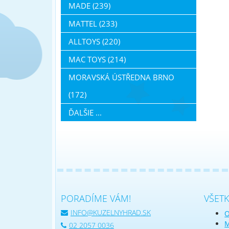
MADE (239)
MATTEL (233)
ALLTOYS (220)
MAC TOYS (214)
MORAVSKÁ ÚSTŘEDNA BRNO
(172)
ĎALŠIE ...
PORADÍME VÁM!
VŠET
INFO@KUZELNYHRAD.SK
O
M
02 2057 0036