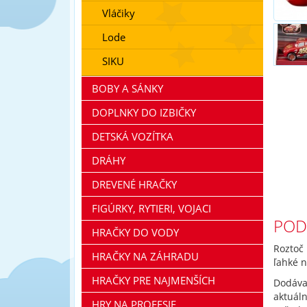
Vláčiky
Lode
SIKU
BOBY A SÁNKY
DOPLNKY DO IZBIČKY
DETSKÁ VOZÍTKA
DRÁHY
DREVENÉ HRAČKY
FIGÚRKY, RYTIERI, VOJACI
POD
HRAČKY DO VODY
Roztoč 
HRAČKY NA ZÁHRADU
ľahké n
HRAČKY PRE NAJMENŠÍCH
Dodáv
aktuál
HRY NA PROFESIE