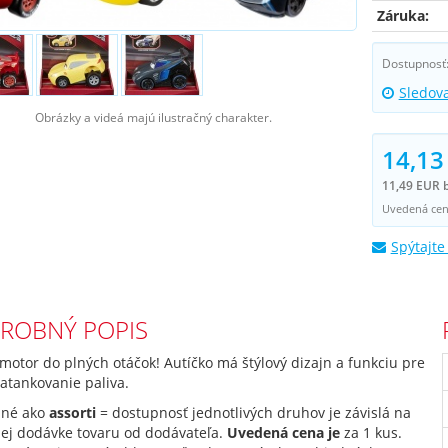
Záruka:
Dostupnosť
Sledov
Obrázky a videá majú ilustračný charakter.
14,13
11,49 EUR 
Uvedená cena
Spýtajte
ROBNÝ POPIS
motor do plných otáčok! Autíčko má štýlový dizajn a funkciu pre
atankovanie paliva.
ané ako
assorti
= dostupnosť jednotlivých druhov je závislá na
nej dodávke tovaru od dodávateľa.
Uvedená cena je
za 1 kus.