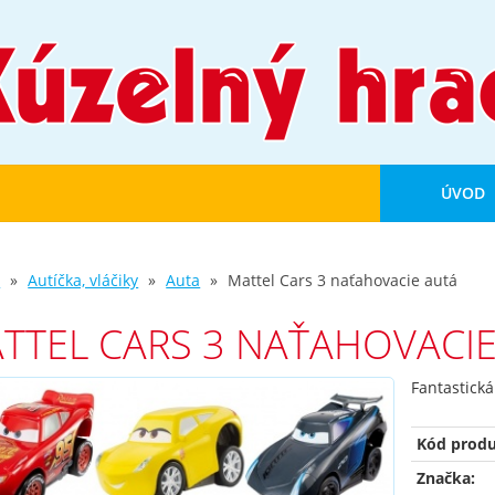
ÚVOD
d
Autíčka, vláčiky
Auta
Mattel Cars 3 naťahovacie autá
TTEL CARS 3 NAŤAHOVACI
Fantastická
Kód produ
Značka: