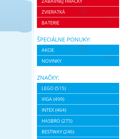
ZÁBAVNEJ HRAČKY
ZVIERATKÁ
BATERIE
ŠPECIÁLNE PONUKY:
AKCIE
NOVINKY
ZNAČKY:
LEGO (515)
VIGA (499)
INTEX (464)
HASBRO (275)
BESTWAY (246)