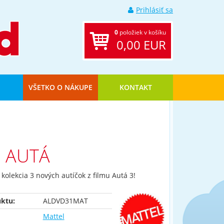
Prihlásiť sa
0
položiek v košíku
0,00 EUR
VŠETKO O NÁKUPE
KONTAKT
E AUTÁ
 kolekcia 3 nových autíčok z filmu Autá 3!
ktu:
ALDVD31MAT
Mattel