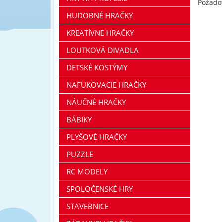
Požado
HUDOBNÉ HRAČKY
KREATÍVNE HRAČKY
LOUTKOVÁ DIVADLA
DETSKÉ KOSTÝMY
NAFUKOVACIE HRAČKY
NÁUČNÉ HRAČKY
BÁBIKY
PLYŠOVÉ HRAČKY
PUZZLE
RC MODELY
SPOLOČENSKÉ HRY
STAVEBNICE