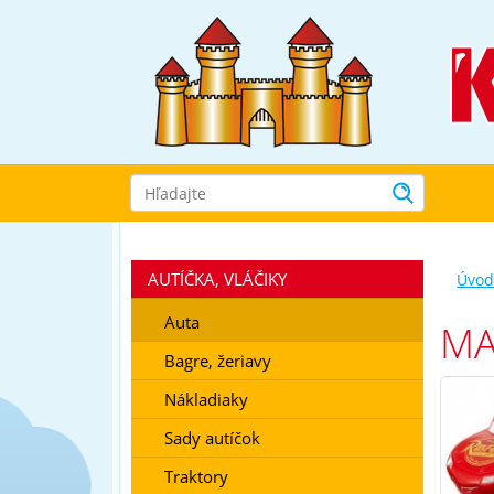
Prejsť
k
navigácii
Prejsť
na
obsah
Prejsť
k
bočnému
stĺpci
Klávesové
skratky
AUTÍČKA, VLÁČIKY
Úvo
Auta
MA
Bagre, žeriavy
Nákladiaky
Sady autíčok
Traktory