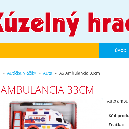
ÚVOD
d
Autíčka, vláčiky
Auta
AS Ambulancia 33cm
 AMBULANCIA 33CM
Auto ambul
Kód produ
Značka: