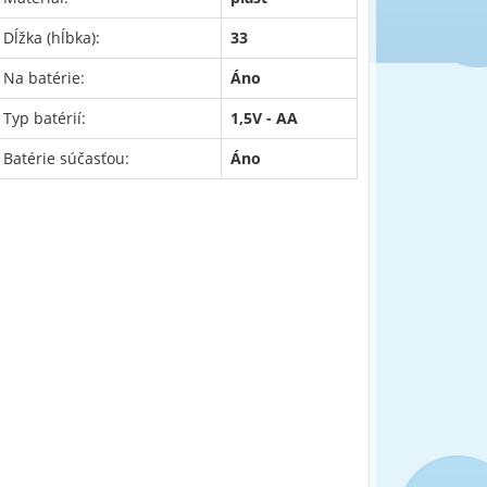
Dĺžka (hĺbka):
33
Na batérie:
Áno
Typ batérií:
1,5V - AA
Batérie súčasťou:
Áno