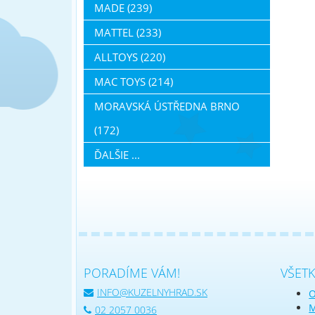
MADE (239)
MATTEL (233)
ALLTOYS (220)
MAC TOYS (214)
MORAVSKÁ ÚSTŘEDNA BRNO
(172)
ĎALŠIE ...
PORADÍME VÁM!
VŠET
INFO@KUZELNYHRAD.SK
O
M
02 2057 0036