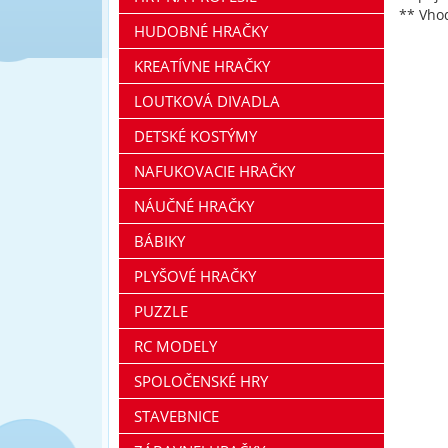
** Vhod
HUDOBNÉ HRAČKY
KREATÍVNE HRAČKY
LOUTKOVÁ DIVADLA
DETSKÉ KOSTÝMY
NAFUKOVACIE HRAČKY
NÁUČNÉ HRAČKY
BÁBIKY
PLYŠOVÉ HRAČKY
PUZZLE
RC MODELY
SPOLOČENSKÉ HRY
STAVEBNICE