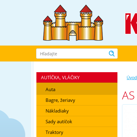
Prejsť
k
navigácii
Prejsť
na
obsah
Prejsť
k
bočnému
stĺpci
Klávesové
skratky
AUTÍČKA, VLÁČIKY
Úvo
Auta
AS
Bagre, žeriavy
Nákladiaky
Sady autíčok
Traktory