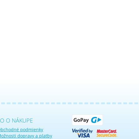
KO O NÁKUPE
bchodné podmienky
ožnosti dopravy a platby