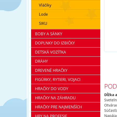
Vláčiky
Lode
SIKU
BOBY A SÁNKY
DOPLNKY DO IZBIČKY
DETSKÁ VOZÍTKA
DRÁHY
DREVENÉ HRAČKY
FIGÚRKY, RYTIERI, VOJACI
POD
HRAČKY DO VODY
Dĺžka 
HRAČKY NA ZÁHRADU
Sveteln
Otvára
HRAČKY PRE NAJMENŠÍCH
Súčasťo
Napája
HRY NA PROFESIE