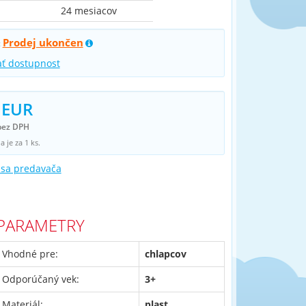
24 mesiacov
Prodej ukončen
:
ať dostupnost
 EUR
bez DPH
 je za 1 ks.
 sa predavača
PARAMETRY
Vhodné pre:
chlapcov
Odporúčaný vek:
3+
Materiál:
plast