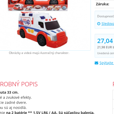
Záruka:
Dostupnosť
Sledov
27,04
21,98 EUR 
Obrázky a videá majú ilustračný charakter.
Uvedená cena
Spýtajte
ROBNÝ POPIS
auta 33 cm.
é a zvukové efekty.
cie zadné dvere.
u sú aj nosidlá.
nie
na 2 batérie ** 1,5V LR6 / AA. Sú súčasťou balenia.