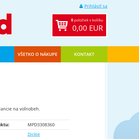
Prihlásiť sa
0
položiek v košíku
0,00 EUR
VŠETKO O NÁKUPE
KONTAKT
ancie na voľnobeh.
ktu:
MPD3308360
Dickie