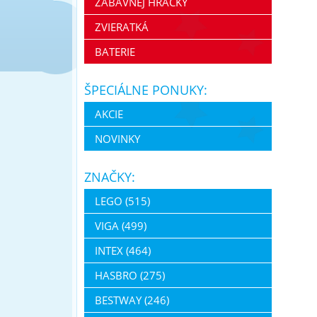
ZÁBAVNEJ HRAČKY
ZVIERATKÁ
BATERIE
ŠPECIÁLNE PONUKY:
AKCIE
NOVINKY
ZNAČKY:
LEGO (515)
VIGA (499)
INTEX (464)
HASBRO (275)
BESTWAY (246)