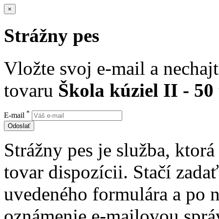
×
Strážny pes
Vložte svoj e-mail a nechaj
tovaru
Škola kúziel II - 50
*
E-mail
Odoslať
Strážny pes je služba, ktor
tovar dispozícii. Stačí zad
uvedeného formulára a po 
oznámenie e-mailovou sprá